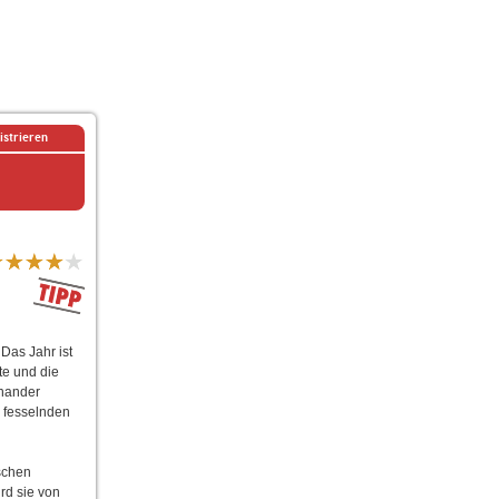
istrieren
Das Jahr ist
te und die
inander
m fesselnden
ischen
ird sie von