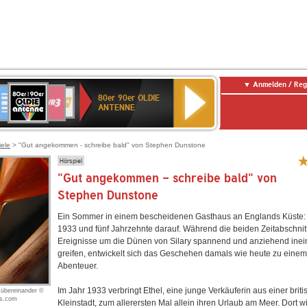
Anmelden / Reg
80er
eutschlandfunk
SWR3
WDR
SWR
80er 90er OLDIE
90er
4
Kultur
ANTENNE
OLDIE
ANTENNE
iele
> "Gut angekommen - schreibe bald" von Stephen Dunstone
Hörspiel
"Gut angekommen - schreibe bald" von
Stephen Dunstone
Ein Sommer in einem bescheidenen Gasthaus an Englands Küste: 
1933 und fünf Jahrzehnte darauf. Während die beiden Zeitabschnit
Ereignisse um die Dünen von Silary spannend und anziehend ine
greifen, entwickelt sich das Geschehen damals wie heute zu eine
Abenteuer.
Im Jahr 1933 verbringt Ethel, eine junge Verkäuferin aus einer brit
 übereinander ©
es.com
Kleinstadt, zum allerersten Mal allein ihren Urlaub am Meer. Dort w