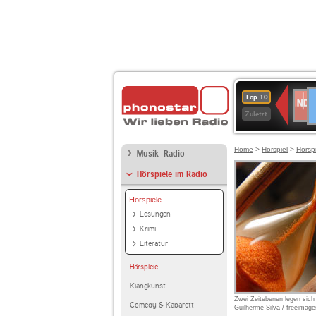
D
NDR
Top 10
2
Zuletzt
Home
>
Hörspiel
>
Hörsp
Musik-Radio
Hörspiele im Radio
Hörspiele
Lesungen
Krimi
Literatur
Hörspiele
Klangkunst
Zwei Zeitebenen legen sich
Comedy & Kabarett
Guilherme Silva / freeimag