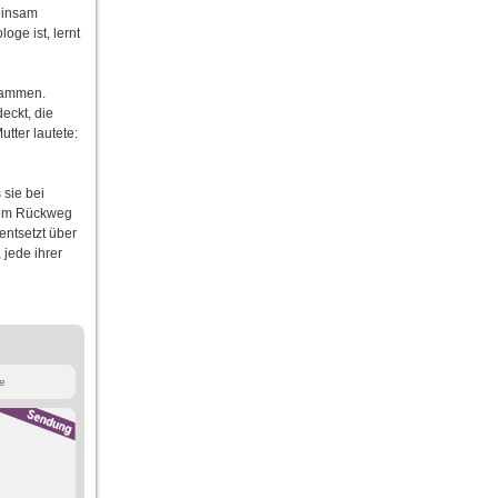
einsam
ge ist, lernt
usammen.
eckt, die
tter lautete:
 sie bei
 vom Rückweg
entsetzt über
 jede ihrer
e