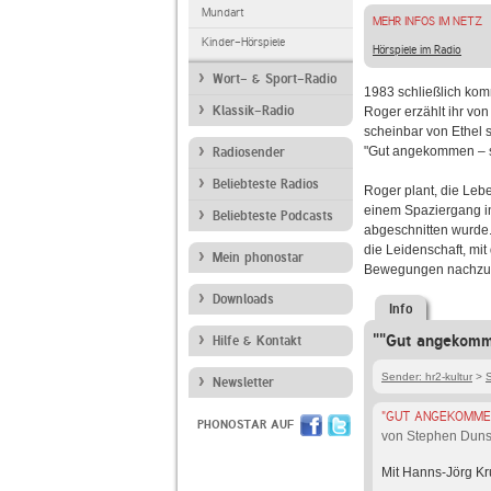
Mundart
MEHR INFOS IM NETZ
Kinder-Hörspiele
Hörspiele im Radio
Wort- & Sport-Radio
1983 schließlich kom
Klassik-Radio
Roger erzählt ihr von
scheinbar von Ethel s
"Gut angekommen – s
Radiosender
Beliebteste Radios
Roger plant, die Lebe
einem Spaziergang i
Beliebteste Podcasts
abgeschnitten wurde. 
die Leidenschaft, mit 
Mein phonostar
Bewegungen nachzuvo
Downloads
Info
""Gut angekomm
Hilfe & Kontakt
Sender: hr2-kultur
>
S
Newsletter
"GUT ANGEKOMMEN
PHONOSTAR AUF
von Stephen Duns
Mit Hanns-Jörg Kr