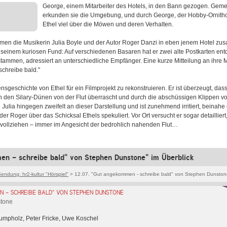
George, einem Mitarbeiter des Hotels, in den Bann gezogen. Gem
erkunden sie die Umgebung, und durch George, der Hobby-Ornitholo
Ethel viel über die Möwen und deren Verhalten.
men die Musikerin Julia Boyle und der Autor Roger Danzi in eben jenem Hotel z
 seinem kuriosen Fund: Auf verschiedenen Basaren hat er zwei alte Postkarten entd
tammen, adressiert an unterschiedliche Empfänger. Eine kurze Mitteilung an ihre Mu
chreibe bald."
nsgeschichte von Ethel für ein Filmprojekt zu rekonstruieren. Er ist überzeugt, dass
n den Silary-Dünen von der Flut überrascht und durch die abschüssigen Klippen
Julia hingegen zweifelt an dieser Darstellung und ist zunehmend irritiert, beinahe 
der Roger über das Schicksal Ethels spekuliert. Vor Ort versucht er sogar detailliert,
llziehen – immer im Angesicht der bedrohlich nahenden Flut…
en - schreibe bald" von Stephen Dunstone" im Überblick
endung: hr2-kultur "Hörspiel"
> 12.07. "Gut angekommen - schreibe bald" von Stephen Dunston
 - SCHREIBE BALD" VON STEPHEN DUNSTONE
tone
umpholz, Peter Fricke, Uwe Koschel