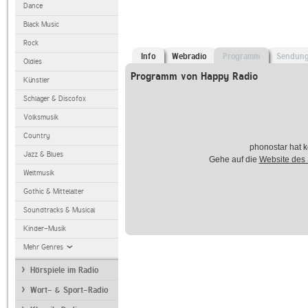
Dance
Black Music
Rock
Info
Webradio
Programm
Sendun
Oldies
Programm von Happy Radio
Künstler
Schlager & Discofox
Volksmusik
Country
phonostar hat k
Jazz & Blues
Gehe auf die
Website des
Weltmusik
Gothic & Mittelalter
Soundtracks & Musical
Kinder-Musik
Mehr Genres
Hörspiele im Radio
Wort- & Sport-Radio