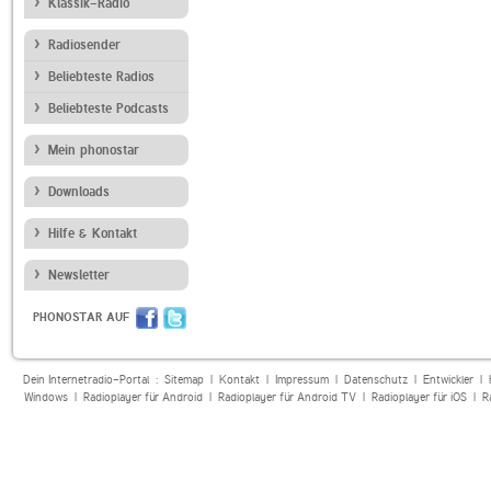
Klassik-Radio
Radiosender
Beliebteste Radios
Beliebteste Podcasts
Mein phonostar
Downloads
Hilfe & Kontakt
Newsletter
PHONOSTAR AUF
Dein Internetradio-Portal :
Sitemap
|
Kontakt
|
Impressum
|
Datenschutz
|
Entwickler
|
Windows
|
Radioplayer für Android
|
Radioplayer für Android TV
|
Radioplayer für iOS
|
R