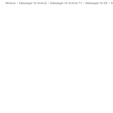
Windows
|
Radioplayer für Android
|
Radioplayer für Android TV
|
Radioplayer für iOS
|
R