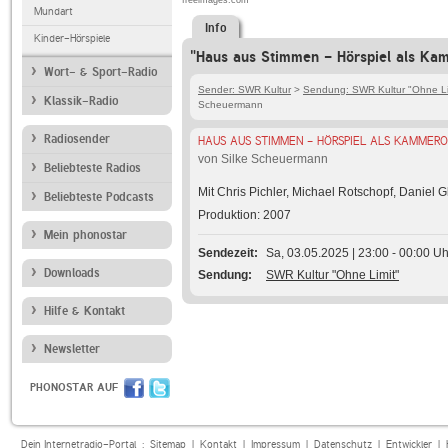
freeimages.com
Mundart
Info
Kinder-Hörspiele
"Haus aus Stimmen - Hörspiel als Ka
Wort- & Sport-Radio
Sender: SWR Kultur
>
Sendung: SWR Kultur "Ohne Li
Klassik-Radio
Scheuermann
Radiosender
HAUS AUS STIMMEN - HÖRSPIEL ALS KAMMERO
von Silke Scheuermann
Beliebteste Radios
Mit Chris Pichler, Michael Rotschopf, Daniel G
Beliebteste Podcasts
Produktion: 2007
Mein phonostar
Sendezeit
Sa, 03.05.2025 | 23:00 - 00:00 Uh
Downloads
Sendung
SWR Kultur "Ohne Limit"
Hilfe & Kontakt
Newsletter
PHONOSTAR AUF
Dein Internetradio-Portal :
Sitemap
|
Kontakt
|
Impressum
|
Datenschutz
|
Entwickler
|