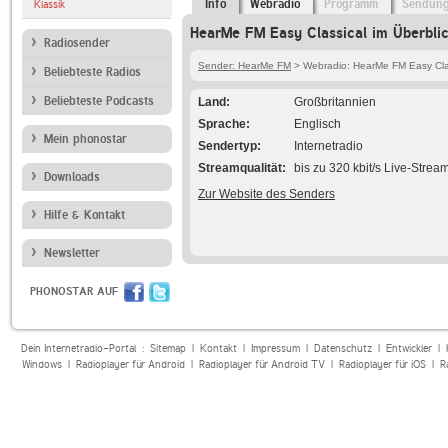
Info
Webradio
Programm
Sendun
Klassik
HearMe FM Easy Classical im Überbli
Radiosender
Sender: HearMe FM
> Webradio: HearMe FM Easy Cla
Beliebteste Radios
Beliebteste Podcasts
Land
Großbritannien
Sprache
Englisch
Mein phonostar
Sendertyp
Internetradio
Streamqualität
bis zu 320 kbit/s Live-Strea
Downloads
Zur Website des Senders
Hilfe & Kontakt
Newsletter
PHONOSTAR AUF
Dein Internetradio-Portal :
Sitemap
|
Kontakt
|
Impressum
|
Datenschutz
|
Entwickler
|
Windows
|
Radioplayer für Android
|
Radioplayer für Android TV
|
Radioplayer für iOS
|
R