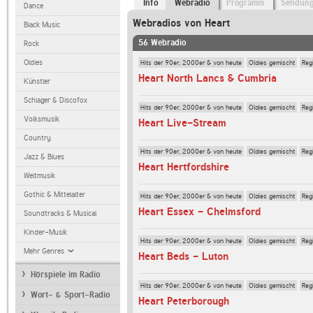
Info
Webradio
Programm
Sendun
Dance
Webradios von Heart
Black Music
56 Webradio
Rock
Hits der 90er, 2000er & von heute
Oldies gemischt
Reg
Oldies
Heart North Lancs & Cumbria
Künstler
Schlager & Discofox
Hits der 90er, 2000er & von heute
Oldies gemischt
Reg
Volksmusik
Heart Live-Stream
Country
Hits der 90er, 2000er & von heute
Oldies gemischt
Reg
Jazz & Blues
Heart Hertfordshire
Weltmusik
Gothic & Mittelalter
Hits der 90er, 2000er & von heute
Oldies gemischt
Reg
Heart Essex - Chelmsford
Soundtracks & Musical
Kinder-Musik
Hits der 90er, 2000er & von heute
Oldies gemischt
Reg
Mehr Genres
Heart Beds - Luton
Hörspiele im Radio
Hits der 90er, 2000er & von heute
Oldies gemischt
Reg
Wort- & Sport-Radio
Heart Peterborough