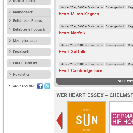
Klassik-Radio
Hits der 90er, 2000er & von heute
Oldies gemischt
Reg
Radiosender
Heart Milton Keynes
Beliebteste Radios
Hits der 90er, 2000er & von heute
Oldies gemischt
Reg
Beliebteste Podcasts
Heart Norfolk
Mein phonostar
Hits der 90er, 2000er & von heute
Oldies gemischt
Reg
Heart Suffolk
Downloads
Hilfe & Kontakt
Hits der 90er, 2000er & von heute
Oldies gemischt
Reg
Heart Cambridgeshire
Newsletter
Mehr Web
PHONOSTAR AUF
WER HEART ESSEX - CHELMSF