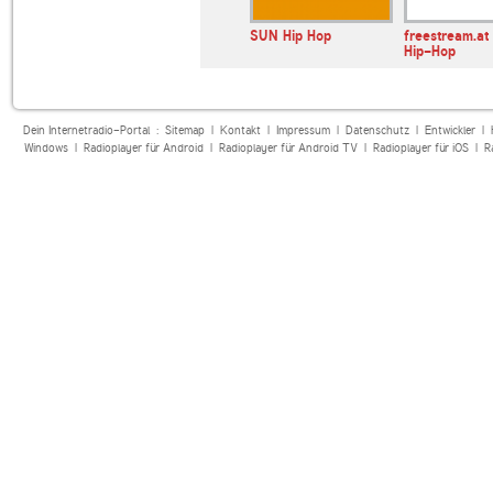
chwany
98.8 KISS FM SEX
SUN Hip Hop
freestream.a
n Radio
TIME
Hip-Hop
Dein Internetradio-Portal :
Sitemap
|
Kontakt
|
Impressum
|
Datenschutz
|
Entwickler
|
Windows
|
Radioplayer für Android
|
Radioplayer für Android TV
|
Radioplayer für iOS
|
R