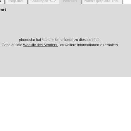
o
Programm
Sendungen A-Z
Podcasts
zuletzt gespielte Titel
art
phonostar hat keine Informationen zu diesem Inhalt.
Gehe auf die
Website des Senders
, um weitere Informationen zu erhalten.