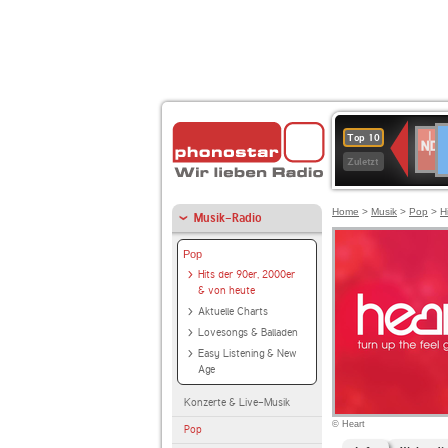
D
NDR
Top 10
2
Zuletzt
Home
>
Musik
>
Pop
>
H
Musik-Radio
Pop
Hits der 90er, 2000er
& von heute
Aktuelle Charts
Lovesongs & Balladen
Easy Listening & New
Age
Konzerte & Live-Musik
© Heart
Pop