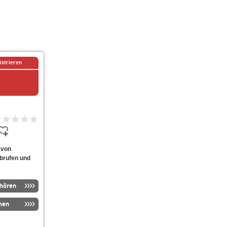
istrieren
 von
abrufen und
nhören
men