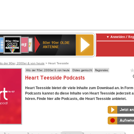
Anmelden / Reg
80er
eutschlandfunk
SWR3
WDR
SWR
80er 90er OLDIE
90er
4
Kultur
ANTENNE
OLDIE
ANTENNE
its der 90er, 2000er & von heute
> Heart Teesside
Hits der 90er, 2000er & von heute
Oldies gemischt
Regionales
Heart Teesside Podcasts
Heart Teesside bietet dir viele Inhalte zum Download an. In Form
Podcasts kannst du diese Inhalte von Heart Teesside jederzeit 
hören. Finde hier alle Podcasts, die Heart Teesside anbietet.
Jetzt a
Aufneh