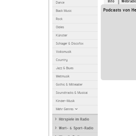
Info
Webradi
Dance
Podcasts von He
Black Music
Rock
Oldies
Künstler
Schlager & Discofox
Volksmusik
Country
Jazz & Blues
Weltmusik
Gothic & Mittelalter
Soundtracks & Musical
Kinder-Musik
Mehr Genres
Hörspiele im Radio
Wort- & Sport-Radio