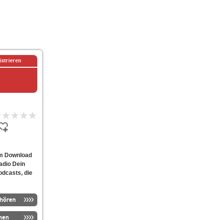
istrieren
zum Download
adio Dein
odcasts, die
nhören
men