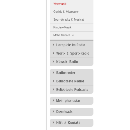
Weltmusik
Gothic & Mittelalter
Soundtracks & Musical
Kinder-Musik
Mehr Genres
Hörspiele im Radio
Wort- & Sport-Radio
Klassik-Radio
Radiosender
Beliebteste Radios
Beliebteste Podcasts
Mein phonostar
Downloads
Hilfe & Kontakt