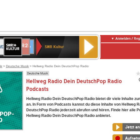
Anmelden / Reg
SWR
DR
NDR
ENNE
80er
SWR3
WDR
BR-
Deutschlandfunk
Deutschlandfunk
Kultur
SWR Kultur
2
ERN
90er
4
KLASSIK
Kultur
OLDIE
ANTENNE
ik
>
Deutsche Musik
> Hellweg Radio Dein DeutschPop Radio
Deutsche Musik
Hellweg Radio Dein DeutschPop Radio
Podcasts
Hellweg Radio Dein DeutschPop Radio bietet dir viele Inhalte 
an. In Form von Podcasts kannst du diese Inhalte von Hellweg R
DeutschPop Radio jederzeit abrufen und hören. Finde hier alle P
Hellweg Radio Dein DeutschPop Radio anbietet.
Jetzt a
Aufneh