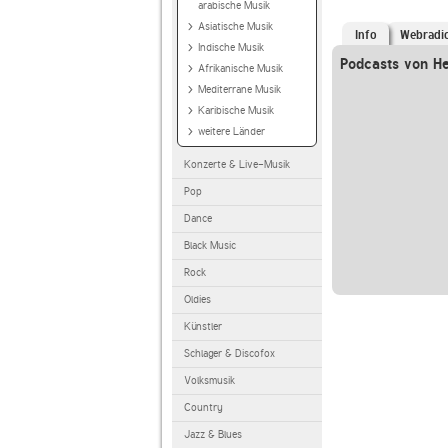
arabische Musik
Asiatische Musik
Info
Webradi
Indische Musik
Podcasts von He
Afrikanische Musik
Mediterrane Musik
Karibische Musik
weitere Länder
Konzerte & Live-Musik
Pop
Dance
Black Music
Rock
Oldies
Künstler
Schlager & Discofox
Volksmusik
Country
Jazz & Blues