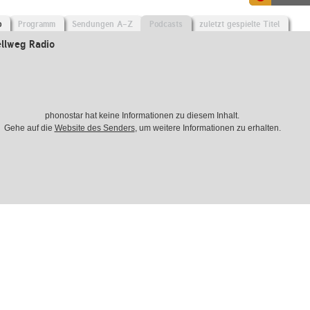
o
Programm
Sendungen A-Z
Podcasts
zuletzt gespielte Titel
llweg Radio
phonostar hat keine Informationen zu diesem Inhalt.
Gehe auf die
Website des Senders
, um weitere Informationen zu erhalten.