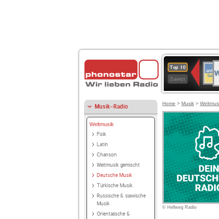
W
ANT
Top 10
2
BAY
Zuletzt
Home
>
Musik
>
Weltmus
Musik-Radio
Weltmusik
Folk
Latin
Chanson
Weltmusik gemischt
Deutsche Musik
Türkische Musik
Russische & slawische
Musik
© Hellweg Radio
Orientalische &