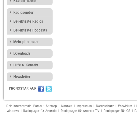
Klassik-Radio
Radiosender
Beliebteste Radios
Beliebteste Podcasts
Mein phonostar
Downloads
Hilfe & Kontakt
Newsletter
PHONOSTAR AUF
Dein Internetradio-Portal :
Sitemap
|
Kontakt
|
Impressum
|
Datenschutz
|
Entwickler
|
Windows
|
Radioplayer für Android
|
Radioplayer für Android TV
|
Radioplayer für iOS
|
R