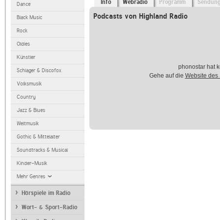
Info
Webradio
Programm
Sendun
Dance
Podcasts von Highland Radio
Black Music
Rock
Oldies
Künstler
phonostar hat k
Schlager & Discofox
Gehe auf die
Website des
Volksmusik
Country
Jazz & Blues
Weltmusik
Gothic & Mittelalter
Soundtracks & Musical
Kinder-Musik
Mehr Genres
Hörspiele im Radio
Wort- & Sport-Radio