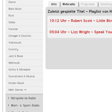
Dance
Info
Webradio
Programm
Sendun
Black Music
Zuletzt gespielte Titel - Playlist von 
Rock
10:12 Uhr - Robert Scott - Little Bir
Oldies
Künstler
05:04 Uhr - Lizz Wright - Speak You
Schlager & Discofox
Volksmusik
Country
Jazz & Blues
Weltmusik
Gothic & Mittelalter
Soundtracks & Musical
Kinder-Musik
Mehr Genres
Hörspiele im Radio
Wort- & Sport-Radio