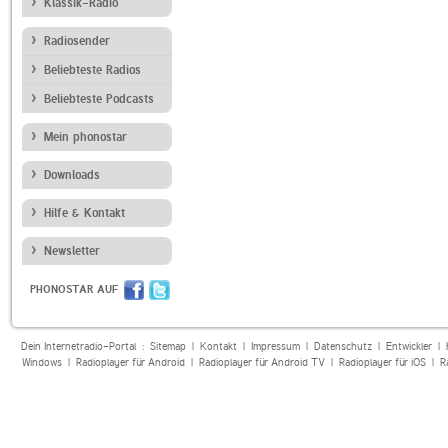
Klassik-Radio
Radiosender
Beliebteste Radios
Beliebteste Podcasts
Mein phonostar
Downloads
Hilfe & Kontakt
Newsletter
PHONOSTAR AUF
Dein Internetradio-Portal :
Sitemap
|
Kontakt
|
Impressum
|
Datenschutz
|
Entwickler
|
Windows
|
Radioplayer für Android
|
Radioplayer für Android TV
|
Radioplayer für iOS
|
R