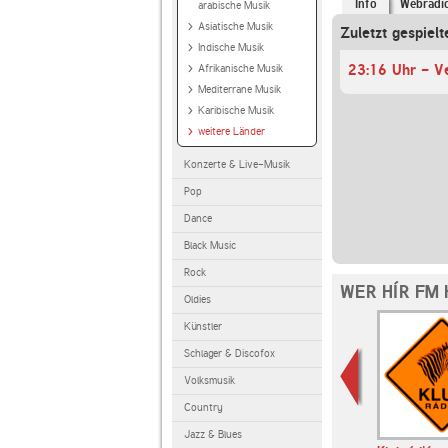
Info
Webradi
arabische Musik
Asiatische Musik
Zuletzt gespielt
Indische Musik
23:16 Uhr - V
Afrikanische Musik
Mediterrane Musik
Karibische Musik
weitere Länder
Konzerte & Live-Musik
Pop
Dance
Black Music
Rock
WER HÍR FM
Oldies
Künstler
Schlager & Discofox
Volksmusik
Country
Jazz & Blues