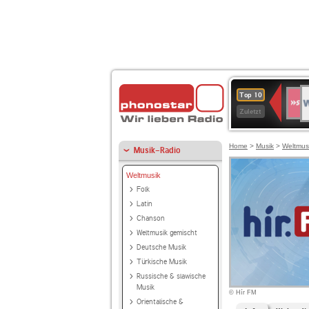
W
SWR
Top 10
4
Zuletzt
Home
>
Musik
>
Weltmus
Musik-Radio
Weltmusik
Folk
Latin
Chanson
Weltmusik gemischt
Deutsche Musik
Türkische Musik
Russische & slawische
Musik
© Hír FM
Orientalische &