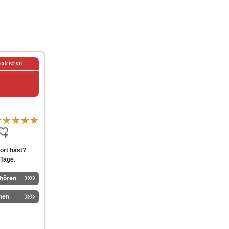
istrieren
ört hast?
 Tage.
nhören
men