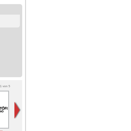
1
von
5