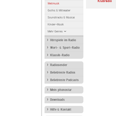
BBC World Service
Deutschlandfunk
Klubrádió
Weltmusik
Gothic & Mittelalter
Soundtracks & Musical
Kinder-Musik
Mehr Genres
Hörspiele im Radio
Wort- & Sport-Radio
Klassik-Radio
Radiosender
Beliebteste Radios
Beliebteste Podcasts
Mein phonostar
Downloads
Hilfe & Kontakt