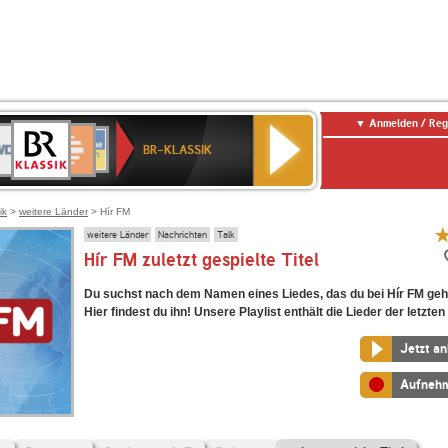
Anmelden / Reg
BR-
DR
Deutschlandfunk
3
Deutschlandfunk
80er
NDR
ANTENNE
SWR
KLASSIK
BR-KLASSIK
Kultur
90er
2
BAYERN
Kultur
OLDIE
ANTENNE
ik
>
weitere Länder
> Hír FM
weitere Länder
Nachrichten
Talk
Hír FM zuletzt gespielte Titel
Du suchst nach dem Namen eines Liedes, das du bei Hír FM geh
Hier findest du ihn! Unsere Playlist enthält die Lieder der letzten
Jetzt a
Aufneh