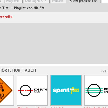
o
Programm
Sendungen A-Z
Podcasts
zuletzt gespielte Titel
e Titel - Playlist von Hír FM
ezercikk
 HÖRT, HÖRT AUCH
Seite