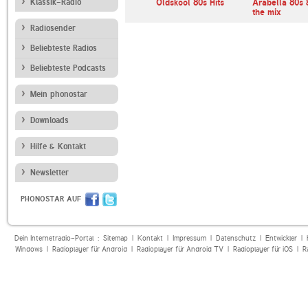
Klassik-Radio
Café 80s FM
Oldskool 80s Hits
Arabella 80s 
the mix
Radiosender
Beliebteste Radios
Beliebteste Podcasts
Mein phonostar
Downloads
Hilfe & Kontakt
Newsletter
PHONOSTAR AUF
Dein Internetradio-Portal :
Sitemap
|
Kontakt
|
Impressum
|
Datenschutz
|
Entwickler
|
Windows
|
Radioplayer für Android
|
Radioplayer für Android TV
|
Radioplayer für iOS
|
R