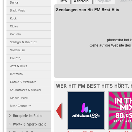
Info
Webradio
Programm
Sendun
Dance
Sendungen von Hit FM Best Hits
Black Music
Rock
Oldies
Künstler
phonostar hat k
Schlager & Discofox
Gehe auf die
Website des
Volksmusik
Country
Jazz & Blues
Weltmusik
Gothic & Mittelalter
WER HIT FM BEST HITS HÖRT,
Soundtracks & Musical
Kinder-Musik
Mehr Genres
Hörspiele im Radio
Wort- & Sport-Radio