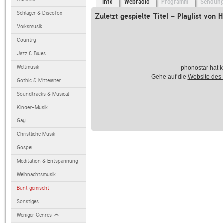
Info
Webradio
Programm
Sendun
Schlager & Discofox
Zuletzt gespielte Titel - Playlist von
Volksmusik
Country
Jazz & Blues
Weltmusik
phonostar hat k
Gehe auf die
Website des
Gothic & Mittelalter
Soundtracks & Musical
Kinder-Musik
Gay
Christliche Musik
Gospel
Meditation & Entspannung
Weihnachtsmusik
Bunt gemischt
Sonstiges
Weniger Genres