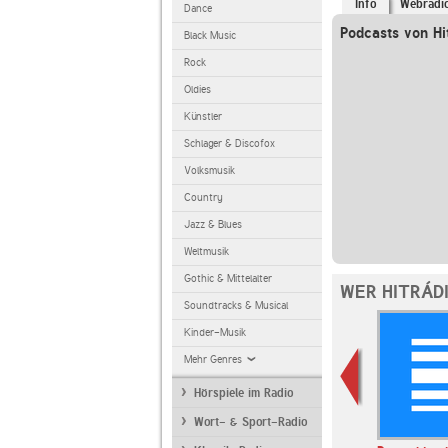
Info
Webradi
Dance
Podcasts von Hi
Black Music
Rock
Oldies
Künstler
Schlager & Discofox
Volksmusik
Country
Jazz & Blues
Weltmusik
Gothic & Mittelalter
WER HITRÁD
Soundtracks & Musical
Kinder-Musik
Mehr Genres
Hörspiele im Radio
Wort- & Sport-Radio