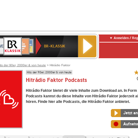
Anmelden / Reg
BR-
DR
Deutschlandfunk
3
Deutschlandfunk
80er
NDR
ANTENNE
SWR
KLASSIK
BR-KLASSIK
Kultur
90er
2
BAYERN
Kultur
OLDIE
ANTENNE
its der 90er, 2000er & von heute
> Hitrádio Faktor
Hits der 90er, 2000er & von heute
Hitrádio Faktor Podcasts
Hitrádio Faktor bietet dir viele Inhalte zum Download an. In Form
Podcasts kannst du diese Inhalte von Hitrádio Faktor jederzeit 
hören. Finde hier alle Podcasts, die Hitrádio Faktor anbietet.
Jetzt a
Aufneh