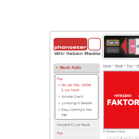
W
SWR
Top 10
4
Zuletzt
Home
>
Musik
>
Pop
>
H
Musik-Radio
Pop
Hits der 90er, 2000er
& von heute
Aktuelle Charts
Lovesongs & Balladen
Easy Listening & New
Age
Konzerte & Live-Musik
© Hitrádio Faktor
Pop