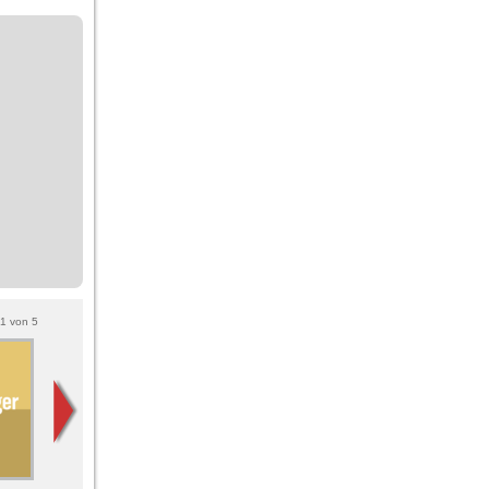
1
von
5