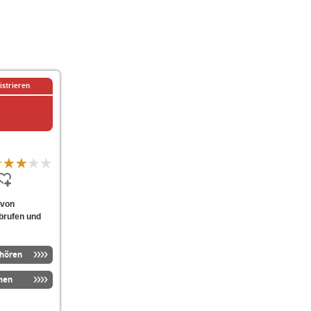
istrieren
 von
abrufen und
nhören
men