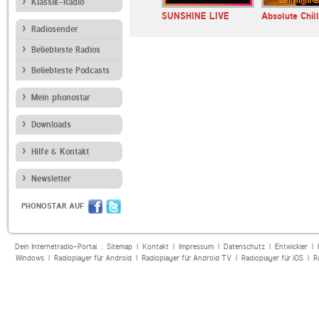
Klassik-Radio
 Chillout
NIUS
SUNSHINE LIVE
Absolute Chil
Radiosender
Beliebteste Radios
Beliebteste Podcasts
Mein phonostar
Downloads
Hilfe & Kontakt
Newsletter
PHONOSTAR AUF
Dein Internetradio-Portal :
Sitemap
|
Kontakt
|
Impressum
|
Datenschutz
|
Entwickler
|
Windows
|
Radioplayer für Android
|
Radioplayer für Android TV
|
Radioplayer für iOS
|
R