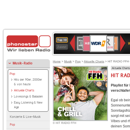
WDR
SWR3
BR-
80er
Deutschlandfunk
NDR
Deutschlandfun
SWR
Top 10
4
W
KLASSIK
90er
2
Kultur
Kultur
Zuletzt
OLDIE
ANTENNE
Home
>
Musik
>
Pop
>
Aktuelle Charts
> HIT RADIO FFH Ch
Musik-Radio
Aktuelle Charts
Pop
HIT RADI
Hits der 90er, 2000er
& von heute
Playlist fü
Aktuelle Charts
verschlafe
Lovesongs & Balladen
Egal ob bei
Easy Listening & New
Sonnenunte
Age
Sonntagsfrü
sorgt mit s
Konzerte & Live-Musik
Vibes und r
© HIT RADIO FFH
Pop
deinen Somm