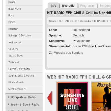
Dance
Info
Webradio
Programm
Sendun
Black Music
HIT RADIO FFH Chill & Grill im Überbl
Rock
Sender: HIT RADIO FFH
> Webradio: HIT RADIO FFH Ch
Oldies
Künstler
Land
Deutschland
Sprache
Deutsch
Schlager & Discofox
Sendertyp
Privatsender
Volksmusik
Streamqualität
bis zu 128 kbit/s Live-Strea
Country
Zur Website des Senders
Jazz & Blues
Weltmusik
Gothic & Mittelalter
Soundtracks & Musical
WER HIT RADIO FFH CHILL & G
Kinder-Musik
Mehr Genres
Hörspiele im Radio
Wort- & Sport-Radio