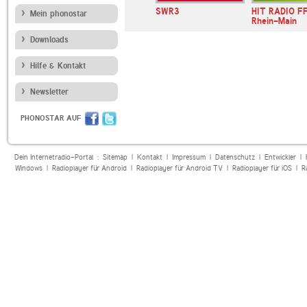
ger
Radio Köln Dein
SWR3
HIT RADIO F
Mein phonostar
Top40 Radio
Rhein-Main
Downloads
Hilfe & Kontakt
Newsletter
PHONOSTAR AUF
Dein Internetradio-Portal :
Sitemap
|
Kontakt
|
Impressum
|
Datenschutz
|
Entwickler
|
Windows
|
Radioplayer für Android
|
Radioplayer für Android TV
|
Radioplayer für iOS
|
R