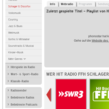
Info
Webradio
Programm
Sendun
Schlager & Discofox
Zuletzt gespielte Titel - Playlist von
Volksmusik
Country
Jazz & Blues
Weltmusik
phonostar hat k
Gothic & Mittelalter
Gehe auf die
Website des
Soundtracks & Musical
Kinder-Musik
Mehr Genres
Hörspiele im Radio
WER HIT RADIO FFH SCHLAGE
Wort- & Sport-Radio
Klassik-Radio
Radiosender
Beliebteste Radios
Beliebteste Podcasts