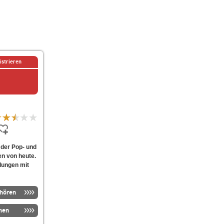
istrieren
 der Pop- und
n von heute.
dungen mit
nhören
men