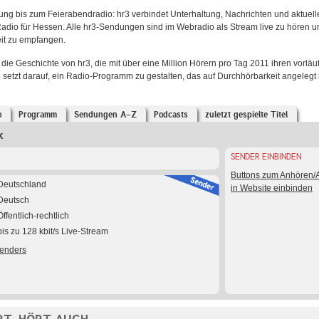
g bis zum Feierabendradio: hr3 verbindet Unterhaltung, Nachrichten und aktuell
Radio für Hessen. Alle hr3-Sendungen sind im Webradio als Stream live zu hören u
weit zu empfangen.
 die Geschichte von hr3, die mit über eine Million Hörern pro Tag 2011 ihren vorläu
 setzt darauf, ein Radio-Programm zu gestalten, das auf Durchhörbarkeit angelegt i
o
Programm
Sendungen A-Z
Podcasts
zuletzt gespielte Titel
k
SENDER EINBINDEN
Buttons zum Anhören
Deutschland
in Website einbinden
Deutsch
Öffentlich-rechtlich
bis zu 128 kbit/s Live-Stream
Senders