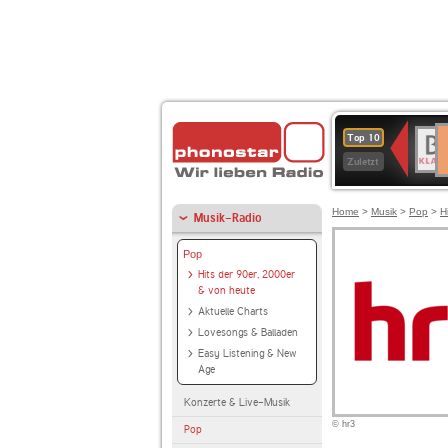
D
BR-
Top 10
Ku
KLAS
Zuletzt
Home
>
Musik
>
Pop
>
H
Musik-Radio
Pop
Hits der 90er, 2000er
& von heute
Aktuelle Charts
Lovesongs & Balladen
Easy Listening & New
Age
Konzerte & Live-Musik
© hr3
Pop