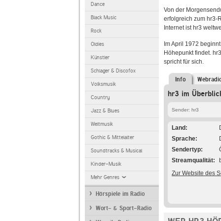
Dance
Von der Morgensendun
Black Music
erfolgreich zum hr3-
Internet ist hr3 welt
Rock
Im April 1972 beginnt
Oldies
Höhepunkt findet. hr3
Künstler
spricht für sich.
Schlager & Discofox
Info
Webradi
Volksmusik
hr3 im Überblic
Country
Sender: hr3
Jazz & Blues
Weltmusik
Land
Gothic & Mittelalter
Sprache
Sendertyp
Soundtracks & Musical
Streamqualität
Kinder-Musik
Zur Website des 
Mehr Genres
Hörspiele im Radio
Wort- & Sport-Radio