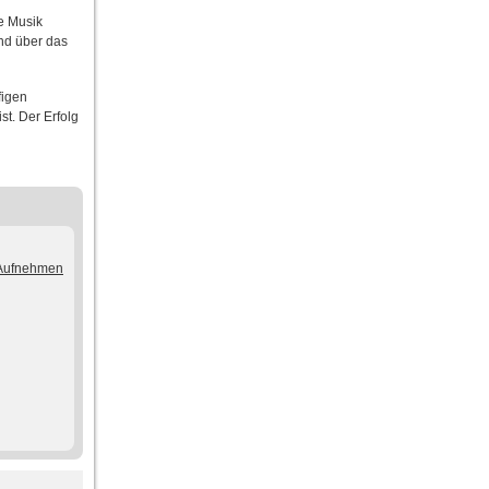
e Musik
nd über das
figen
st. Der Erfolg
/Aufnehmen