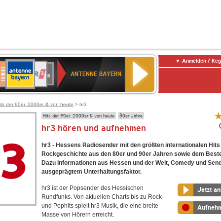
Anmelden / Reg
ANTENNE
eutschlandfunk
WDR
Deutschlandfunk
80er
SWR3
WDR
NDR
SWR
BAYERN
ANTENNE BAYERN
ltur
2
SIK
90er
4
2
Kultur
OLDIE
ANTENNE
its der 90er, 2000er & von heute
> hr3
Hits der 90er, 2000er & von heute
80er Jahre
hr3 hören und aufnehmen
hr3 - Hessens Radiosender mit den größten internationalen Hits
Rockgeschichte aus den 80er und 90er Jahren sowie dem Beste
Dazu Informationen aus Hessen und der Welt, Comedy und Sen
ausgeprägtem Unterhaltungsfaktor.
hr3 ist der Popsender des Hessischen
Jetzt a
Rundfunks. Von aktuellen Charts bis zu Rock-
und Pophits spielt hr3 Musik, die eine breite
Aufneh
Masse von Hörern erreicht.