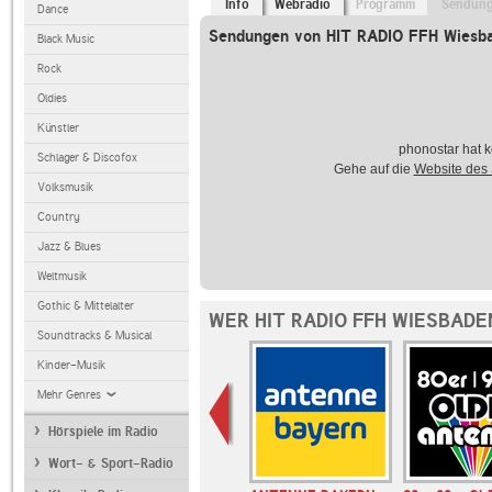
Info
Webradio
Programm
Sendun
Dance
Sendungen von HIT RADIO FFH Wiesb
Black Music
Rock
Oldies
Künstler
phonostar hat k
Schlager & Discofox
Gehe auf die
Website des
Volksmusik
Country
Jazz & Blues
Weltmusik
Gothic & Mittelalter
WER HIT RADIO FFH WIESBADE
Soundtracks & Musical
Kinder-Musik
Mehr Genres
Hörspiele im Radio
Wort- & Sport-Radio