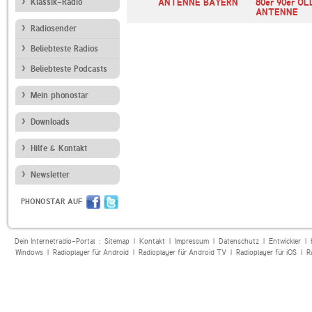
ur
Klassik-Radio
Bayern 2
ANTENNE BAYERN
80er 90er OL
ANTENNE
Radiosender
Beliebteste Radios
Beliebteste Podcasts
Mein phonostar
Downloads
Hilfe & Kontakt
Newsletter
PHONOSTAR AUF
Dein Internetradio-Portal :
Sitemap
|
Kontakt
|
Impressum
|
Datenschutz
|
Entwickler
|
Windows
|
Radioplayer für Android
|
Radioplayer für Android TV
|
Radioplayer für iOS
|
R