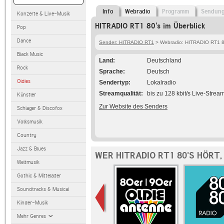
Info
Webradio
Programm
Sendun
Konzerte & Live-Musik
HITRADIO RT1 80's im Überblick
Pop
Dance
Sender: HITRADIO RT1
> Webradio: HITRADIO RT1 8
Black Music
Land
Deutschland
Rock
Sprache
Deutsch
Oldies
Sendertyp
Lokalradio
Streamqualität
bis zu 128 kbit/s Live-Strea
Künstler
Zur Website des Senders
Schlager & Discofox
Volksmusik
Country
Jazz & Blues
WER HITRADIO RT1 80'S HÖRT
Weltmusik
Gothic & Mittelalter
Soundtracks & Musical
Kinder-Musik
Mehr Genres