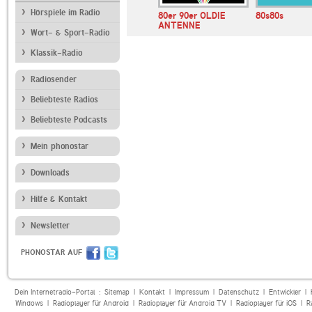
Hörspiele im Radio
NDR 2
80er 90er OLDIE
80s80s
ANTENNE
Wort- & Sport-Radio
Klassik-Radio
Radiosender
Beliebteste Radios
Beliebteste Podcasts
Mein phonostar
Downloads
Hilfe & Kontakt
Newsletter
PHONOSTAR AUF
Dein Internetradio-Portal :
Sitemap
|
Kontakt
|
Impressum
|
Datenschutz
|
Entwickler
|
Windows
|
Radioplayer für Android
|
Radioplayer für Android TV
|
Radioplayer für iOS
|
R