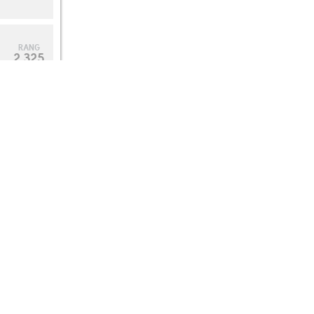
RANG
2.325
RANG
2.524
RANG
976
RANG
2.044
RANG