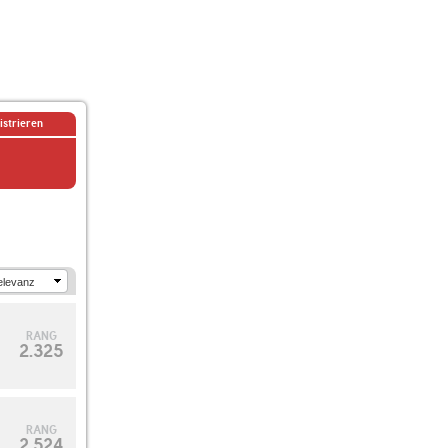
istrieren
RANG
2.325
RANG
10
2.524