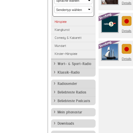
Details
Hörspiele
Klangkunst
Details
Comedy & Kabarett
Mundart
Kinder-Hörspiele
Details
Wort- & Sport-Radio
Klassik-Radio
Radiosender
Beliebteste Radios
Beliebteste Podcasts
Mein phonostar
Downloads