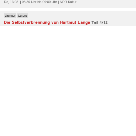
Do, 13.08. | 08:30 Uhr bis 09:00 Uhr | NDR Kultur
Literatur
Lesung
Die Selbstverbrennung von Hartmut Lange
Teil 4/12
Do, 13.08. | 09:00 Uhr bis 09:40 Uhr | MDR KULTUR
Literatur
Lesung
Rheinsberg - Ein Bilderbuch für Verliebte
Teil 7/8
Do, 13.08. | 14:00 Uhr bis 14:30 Uhr | MDR KULTUR
Literatur
Lesung
Georg Hermann: Kubinke
Teil 13/22
Fr, 14.08. | 13:30 Uhr bis 14:00 Uhr | radio3
Literatur
Lesung
Orient-Express von John Dos Passos
Teil 5/10
Fr, 14.08. | 08:30 Uhr bis 09:00 Uhr | NDR Kultur
Literatur
Lesung