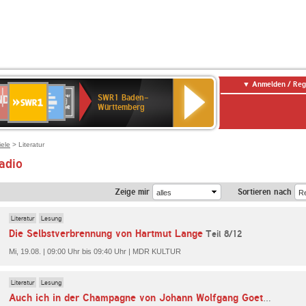
Anmelden / Reg
SWR1
DR
Deutschlandfunk
SWR3
WDR
Deutschlandfunk
ANTENNE
BR-
80er
SWR1 Baden-
Baden-
4
Kultur
BAYERN
KLASSIK
90er
Württemberg
Württemberg
OLDIE
ANTENNE
iele
> Literatur
adio
Zeige mir
Sortieren nach
Literatur
Lesung
Die Selbstverbrennung von Hartmut Lange
Teil 8/12
Mi, 19.08. | 09:00 Uhr bis 09:40 Uhr | MDR KULTUR
Literatur
Lesung
Teil 3/
Auch ich in der Champagne von Johann Wolfgang Goethe