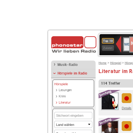
N
WDR
Top 10
2
2
Zuletzt
Home
>
Hörspiel
>
Hörsp
Musik-Radio
Literatur im R
Hörspiele im Radio
114
Treffer
Hörspiele
Lesungen
Krimi
Literatur
Details