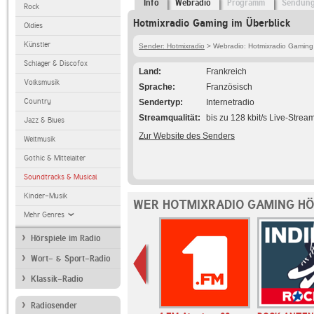
Info
Webradio
Programm
Sendun
Rock
Hotmixradio Gaming im Überblick
Oldies
Künstler
Sender: Hotmixradio
> Webradio: Hotmixradio Gaming
Schlager & Discofox
Land
Frankreich
Volksmusik
Sprache
Französisch
Country
Sendertyp
Internetradio
Streamqualität
bis zu 128 kbit/s Live-Strea
Jazz & Blues
Zur Website des Senders
Weltmusik
Gothic & Mittelalter
Soundtracks & Musical
Kinder-Musik
WER HOTMIXRADIO GAMING HÖ
Mehr Genres
Hörspiele im Radio
Wort- & Sport-Radio
Klassik-Radio
Radiosender