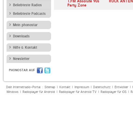
The Breeze
WFUV 90.7
1.FM Absolute 90s
ROCK ANTENN
Beliebteste Radios
Party Zone
Beliebteste Podcasts
Mein phonostar
Downloads
Hilfe & Kontakt
Newsletter
PHONOSTAR AUF
Dein Internetradio-Portal :
Sitemap
|
Kontakt
|
Impressum
|
Datenschutz
|
Entwickler
|
Windows
|
Radioplayer für Android
|
Radioplayer für Android TV
|
Radioplayer für iOS
|
R