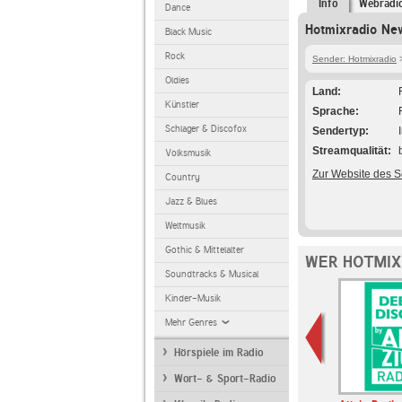
Info
Webradi
Dance
Hotmixradio Ne
Black Music
Rock
Sender: Hotmixradio
>
Oldies
Land
Künstler
Sprache
Schlager & Discofox
Sendertyp
Streamqualität
Volksmusik
Zur Website des 
Country
Jazz & Blues
Weltmusik
Gothic & Mittelalter
WER HOTMIX
Soundtracks & Musical
Kinder-Musik
Mehr Genres
Hörspiele im Radio
Wort- & Sport-Radio