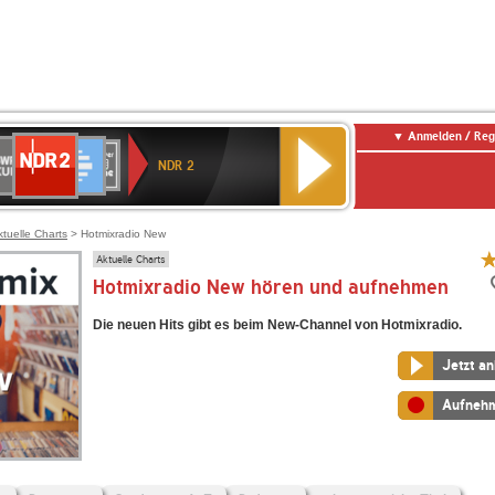
Anmelden / Reg
NDR
WR
Deutschlandfunk
SWR3
WDR
BR-
Deutschlandfunk
ANTENNE
80er
2
NDR 2
ltur
4
KLASSIK
Kultur
BAYERN
90er
OLDIE
ANTENNE
ktuelle Charts
> Hotmixradio New
Aktuelle Charts
Hotmixradio New hören und aufnehmen
Die neuen Hits gibt es beim New-Channel von Hotmixradio.
Jetzt a
Aufneh