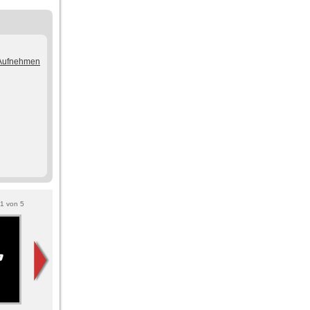
/Aufnehmen
1
von
5