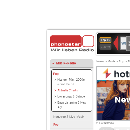
S
WDR
Top 10
Ku
2
Zuletzt
Home
>
Musik
>
Pop
>
A
Musik-Radio
Pop
Hits der 90er, 2000er
& von heute
Aktuelle Charts
Lovesongs & Balladen
Easy Listening & New
Age
Konzerte & Live-Musik
© Hotmixradio
Pop