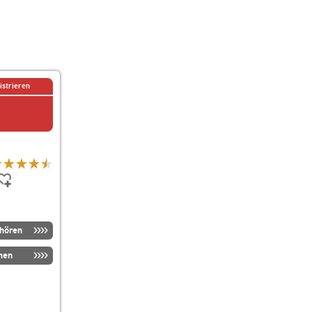
istrieren
nhören
men