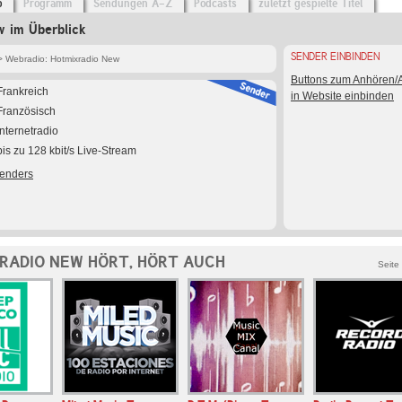
o
Programm
Sendungen A-Z
Podcasts
zuletzt gespielte Titel
w im Überblick
SENDER EINBINDEN
 Webradio: Hotmixradio New
Buttons zum Anhören
Frankreich
in Website einbinden
Französisch
Internetradio
bis zu 128 kbit/s Live-Stream
Senders
RADIO NEW HÖRT, HÖRT AUCH
Seite