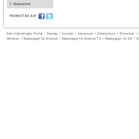
Newsletter
PHONOSTAR AUF
Dein Internetradio-Portal :
Sitemap
|
Kontakt
|
Impressum
|
Datenschutz
|
Entwickler
|
Windows
|
Radioplayer für Android
|
Radioplayer für Android TV
|
Radioplayer für iOS
|
R