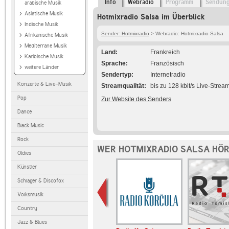
Info
Webradio
Programm
Sendun
arabische Musik
Asiatische Musik
Hotmixradio Salsa im Überblick
Indische Musik
Sender: Hotmixradio
> Webradio: Hotmixradio Salsa
Afrikanische Musik
Mediterrane Musik
Land
Frankreich
Karibische Musik
Sprache
Französisch
weitere Länder
Sendertyp
Internetradio
Konzerte & Live-Musik
Streamqualität
bis zu 128 kbit/s Live-Strea
Pop
Zur Website des Senders
Dance
Black Music
Rock
WER HOTMIXRADIO SALSA HÖR
Oldies
Künstler
Schlager & Discofox
Volksmusik
Country
Jazz & Blues