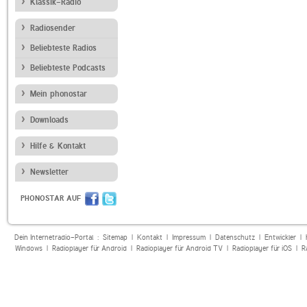
Klassik-Radio
Radiosender
Beliebteste Radios
Beliebteste Podcasts
Mein phonostar
Downloads
Hilfe & Kontakt
Newsletter
PHONOSTAR AUF
Dein Internetradio-Portal :
Sitemap
|
Kontakt
|
Impressum
|
Datenschutz
|
Entwickler
|
Windows
|
Radioplayer für Android
|
Radioplayer für Android TV
|
Radioplayer für iOS
|
R