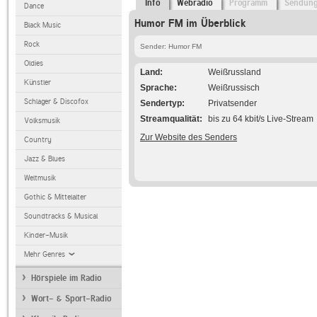
Info
Webradio
Programm
Sendun
Dance
Humor FM im Überblick
Black Music
Rock
Sender: Humor FM
Oldies
Land
Weißrussland
Künstler
Sprache
Weißrussisch
Schlager & Discofox
Sendertyp
Privatsender
Streamqualität
bis zu 64 kbit/s Live-Stream
Volksmusik
Zur Website des Senders
Country
Jazz & Blues
Weltmusik
Gothic & Mittelalter
Soundtracks & Musical
Kinder-Musik
Mehr Genres
Hörspiele im Radio
Wort- & Sport-Radio