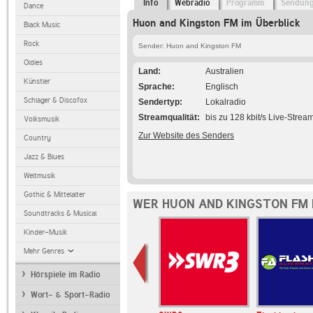
Info
Webradio
Programm
Sendun
Dance
Huon and Kingston FM im Überblick
Black Music
Rock
Sender: Huon and Kingston FM
Oldies
Land
Australien
Künstler
Sprache
Englisch
Schlager & Discofox
Sendertyp
Lokalradio
Streamqualität
bis zu 128 kbit/s Live-Strea
Volksmusik
Zur Website des Senders
Country
Jazz & Blues
Weltmusik
Gothic & Mittelalter
WER HUON AND KINGSTON FM 
Soundtracks & Musical
Kinder-Musik
Mehr Genres
Hörspiele im Radio
Wort- & Sport-Radio