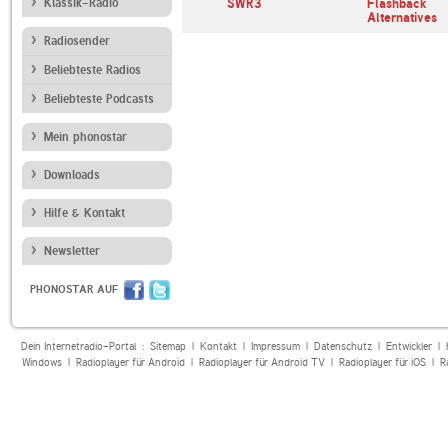
oul Radio
Klassik-Radio
Chilango Radio
SWR3
Flashback
Alternatives
Radiosender
Beliebteste Radios
Beliebteste Podcasts
Mein phonostar
Downloads
Hilfe & Kontakt
Newsletter
PHONOSTAR AUF
Dein Internetradio-Portal :
Sitemap
|
Kontakt
|
Impressum
|
Datenschutz
|
Entwickler
|
Windows
|
Radioplayer für Android
|
Radioplayer für Android TV
|
Radioplayer für iOS
|
R