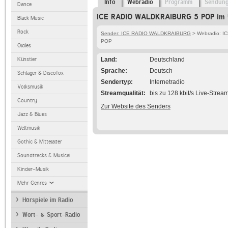
Info
Webradio
Programm
Sendun
Dance
ICE RADIO WALDKRAIBURG 5 POP im Ü
Black Music
Rock
Sender: ICE RADIO WALDKRAIBURG
> Webradio: 
POP
Oldies
Künstler
Land
Deutschland
Sprache
Deutsch
Schlager & Discofox
Sendertyp
Internetradio
Volksmusik
Streamqualität
bis zu 128 kbit/s Live-Strea
Country
Zur Website des Senders
Jazz & Blues
Weltmusik
Gothic & Mittelalter
Soundtracks & Musical
Kinder-Musik
Mehr Genres
Hörspiele im Radio
Wort- & Sport-Radio