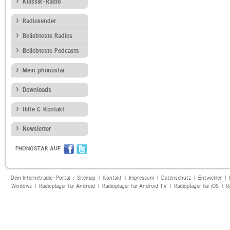
Klassik-Radio
Radiosender
Beliebteste Radios
Beliebteste Podcasts
Mein phonostar
Downloads
Hilfe & Kontakt
Newsletter
PHONOSTAR AUF
Dein Internetradio-Portal :
Sitemap
|
Kontakt
|
Impressum
|
Datenschutz
|
Entwickler
|
Windows
|
Radioplayer für Android
|
Radioplayer für Android TV
|
Radioplayer für iOS
|
R