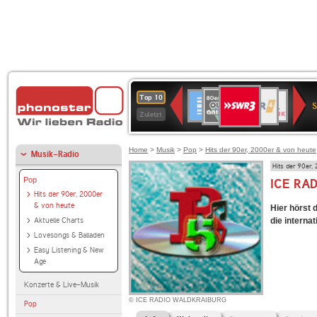
SWR3
80er
WDR
Deutschlandfunk
NDR
BR-
SWR
Top 10
90er
4
2
KLASSIK
Kultur
Zuletzt
OLDIE
ANTENNE
Home
>
Musik
>
Pop
>
Hits der 90er, 2000er & von heute
Musik-Radio
Hits der 90er,
Pop
ICE RA
Hits der 90er, 2000er
& von heute
Hier hörst 
Aktuelle Charts
die interna
Lovesongs & Balladen
Easy Listening & New
Age
Konzerte & Live-Musik
© ICE RADIO WALDKRAIBURG
Pop