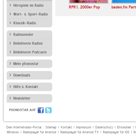
Hörspiele im Radio
adio Années
bigFM
RPR1. 2000er Pop
baden.fm Par
Wort- & Sport-Radio
Klassik-Radio
Radiosender
Beliebteste Radios
Beliebteste Podcasts
Mein phonostar
Downloads
Hilfe & Kontakt
Newsletter
PHONOSTAR AUF
Dein Internetradio-Portal :
Sitemap
|
Kontakt
|
Impressum
|
Datenschutz
|
Entwickler
|
Windows
|
Radioplayer für Android
|
Radioplayer für Android TV
|
Radioplayer für iOS
|
R