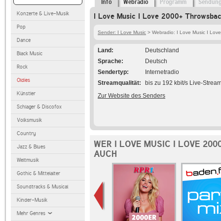
Info
Webradio
Programm
Sendun
Konzerte & Live-Musik
I Love Music I Love 2000+ Throwsbac
Pop
Sender: I Love Music
> Webradio: I Love Music I Lov
Dance
Land
Deutschland
Black Music
Sprache
Deutsch
Rock
Sendertyp
Internetradio
Oldies
Streamqualität
bis zu 192 kbit/s Live-Strea
Künstler
Zur Website des Senders
Schlager & Discofox
Volksmusik
Country
WER I LOVE MUSIC I LOVE 20
Jazz & Blues
AUCH
Weltmusik
Gothic & Mittelalter
Soundtracks & Musical
Kinder-Musik
Mehr Genres