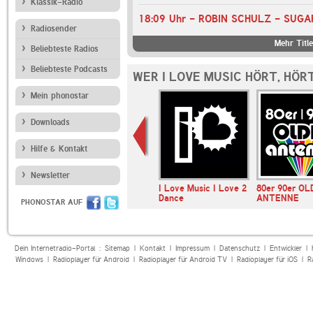
Klassik-Radio
18:09 Uhr - ROBIN SCHULZ - SUGA
Radiosender
Mehr Titl
Beliebteste Radios
Beliebteste Podcasts
WER I LOVE MUSIC HÖRT, HÖR
Mein phonostar
Downloads
Hilfe & Kontakt
Newsletter
SWR1 Baden-
I Love Music I Love 2
80er 90er OL
Württemberg
Dance
ANTENNE
PHONOSTAR AUF
Dein Internetradio-Portal :
Sitemap
|
Kontakt
|
Impressum
|
Datenschutz
|
Entwickler
|
Windows
|
Radioplayer für Android
|
Radioplayer für Android TV
|
Radioplayer für iOS
|
R