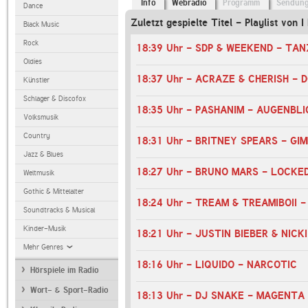
Info
Webradio
Programm
Sendun
Dance
Zuletzt gespielte Titel - Playlist von 
Black Music
Rock
18:39 Uhr - SDP & WEEKEND - TAN
Oldies
18:37 Uhr - ACRAZE & CHERISH - D
Künstler
Schlager & Discofox
18:35 Uhr - PASHANIM - AUGENBLI
Volksmusik
Country
18:31 Uhr - BRITNEY SPEARS - GI
Jazz & Blues
18:27 Uhr - BRUNO MARS - LOCKE
Weltmusik
Gothic & Mittelalter
18:24 Uhr - TREAM & TREAMIBOII
Soundtracks & Musical
Kinder-Musik
Mehr Genres
18:16 Uhr - LIQUIDO - NARCOTIC
Hörspiele im Radio
Wort- & Sport-Radio
18:13 Uhr - DJ SNAKE - MAGENTA 