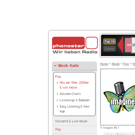
W
SWR
Top 10
4
Zuletzt
Home
>
Musik
>
Pop
>
H
Musik-Radio
Pop
Hits der 90er, 2000er
& von heute
Aktuelle Charts
Lovesongs & Balladen
Easy Listening & New
Age
Konzerte & Live-Musik
© Imagine 89.7
Pop