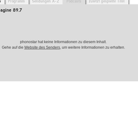
o
Programm
Sendungen A-Z
Podcasts
zuletzt gespielte Titel
agine 89.7
phonostar hat keine Informationen zu diesem Inhalt.
Gehe auf die
Website des Senders
, um weitere Informationen zu erhalten.