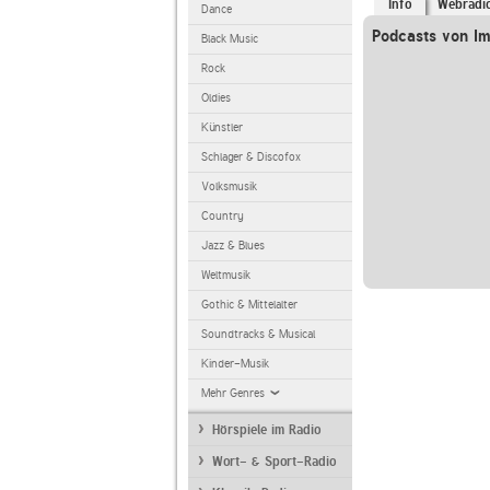
Info
Webradi
Dance
Podcasts von Im
Black Music
Rock
Oldies
Künstler
Schlager & Discofox
Volksmusik
Country
Jazz & Blues
Weltmusik
Gothic & Mittelalter
Soundtracks & Musical
Kinder-Musik
Mehr Genres
Hörspiele im Radio
Wort- & Sport-Radio