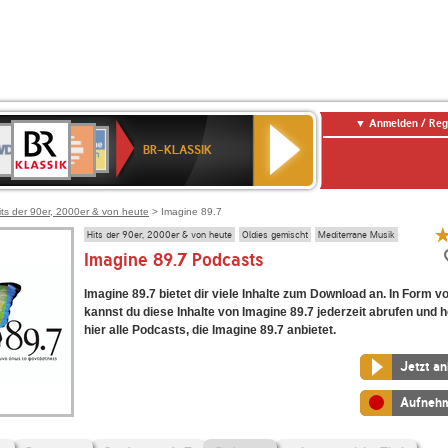
Anmelden / Reg
BR-
DR
Deutschlandfunk
3
Deutschlandfunk
80er
NDR
ANTENNE
SWR
KLASSIK
BR-KLASSIK
Kultur
90er
2
BAYERN
Kultur
OLDIE
ANTENNE
its der 90er, 2000er & von heute
> Imagine 89.7
Hits der 90er, 2000er & von heute
Oldies gemischt
Mediterrane Musik
Imagine 89.7 Podcasts
Imagine 89.7 bietet dir viele Inhalte zum Download an. In Form 
kannst du diese Inhalte von Imagine 89.7 jederzeit abrufen und h
hier alle Podcasts, die Imagine 89.7 anbietet.
Jetzt a
Aufneh