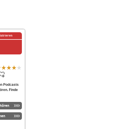
istrieren
von Podcasts
ören. Finde
nhören
men