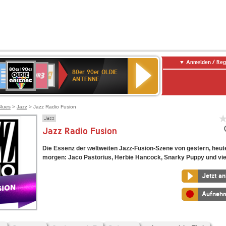
Anmelden / Reg
80er
eutschlandfunk
SWR3
WDR
SWR
80er 90er OLDIE
90er
4
Kultur
ANTENNE
OLDIE
ANTENNE
Blues
>
Jazz
> Jazz Radio Fusion
Jazz
Jazz Radio Fusion
Die Essenz der weltweiten Jazz-Fusion-Szene von gestern, heut
morgen: Jaco Pastorius, Herbie Hancock, Snarky Puppy und vie
Jetzt a
Aufneh