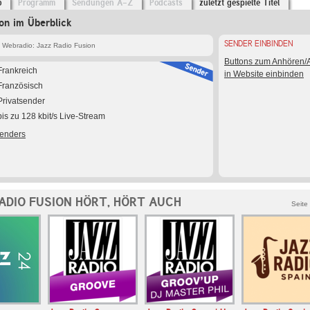
o
Programm
Sendungen A-Z
Podcasts
zuletzt gespielte Titel
on im Überblick
SENDER EINBINDEN
 Webradio: Jazz Radio Fusion
Buttons zum Anhören
Frankreich
in Website einbinden
Französisch
Privatsender
bis zu 128 kbit/s Live-Stream
Senders
ADIO FUSION HÖRT, HÖRT AUCH
Seite