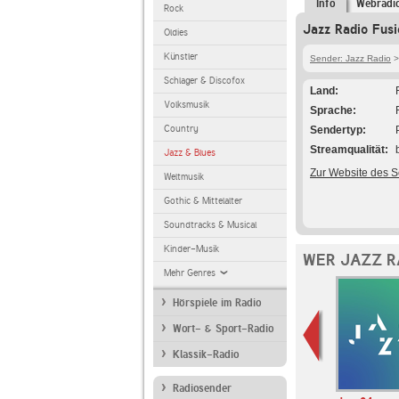
Info
Webradi
Rock
Jazz Radio Fusi
Oldies
Künstler
Sender: Jazz Radio
>
Schlager & Discofox
Land
Volksmusik
Sprache
Country
Sendertyp
Streamqualität
Jazz & Blues
Zur Website des 
Weltmusik
Gothic & Mittelalter
Soundtracks & Musical
Kinder-Musik
WER JAZZ R
Mehr Genres
Hörspiele im Radio
Wort- & Sport-Radio
Klassik-Radio
Radiosender