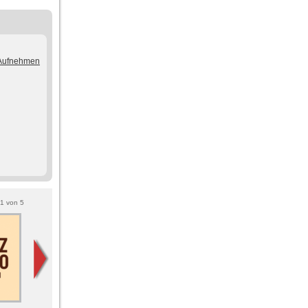
/Aufnehmen
1
von
5