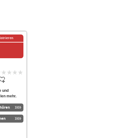
istrieren
e und
len mehr.
nhören
men