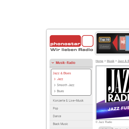
D
NDR
Top 10
2
Zuletzt
Home
>
Musik
>
Jazz & 
Musik-Radio
Jazz & Blues
Jazz
Smooth Jazz
Blues
Konzerte & Live-Musik
Pop
Dance
© Jazz Radio
Black Music