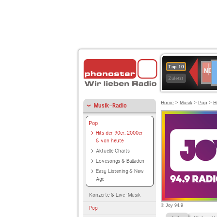
D
NDR
Top 10
2
Zuletzt
Home
>
Musik
>
Pop
>
H
Musik-Radio
Pop
Hits der 90er, 2000er
& von heute
Aktuelle Charts
Lovesongs & Balladen
Easy Listening & New
Age
Konzerte & Live-Musik
© Joy 94.9
Pop