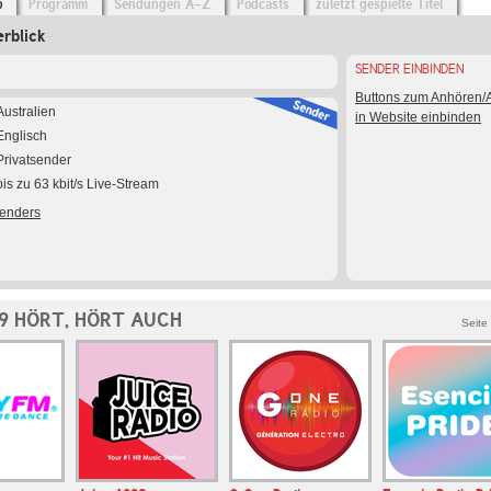
o
Programm
Sendungen A-Z
Podcasts
zuletzt gespielte Titel
rblick
SENDER EINBINDEN
Buttons zum Anhören
Australien
in Website einbinden
Englisch
Privatsender
bis zu 63 kbit/s Live-Stream
Senders
9 HÖRT, HÖRT AUCH
Seite