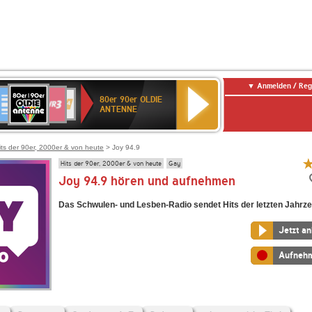
Anmelden / Reg
80er
eutschlandfunk
SWR3
WDR
SWR
80er 90er OLDIE
90er
4
Kultur
ANTENNE
OLDIE
ANTENNE
its der 90er, 2000er & von heute
> Joy 94.9
Hits der 90er, 2000er & von heute
Gay
Joy 94.9 hören und aufnehmen
Das Schwulen- und Lesben-Radio sendet Hits der letzten Jahrze
Jetzt a
Aufneh