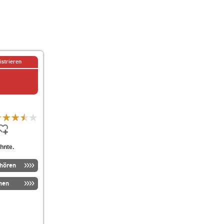
istrieren
hnte.
nhören
men