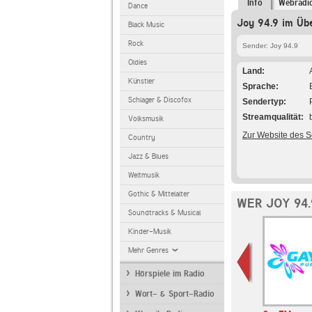
Info
Webradi
Dance
Joy 94.9 im Übe
Black Music
Rock
Sender: Joy 94.9
Oldies
Land
Künstler
Sprache
Schlager & Discofox
Sendertyp
Streamqualität
Volksmusik
Zur Website des 
Country
Jazz & Blues
Weltmusik
Gothic & Mittelalter
WER JOY 94.
Soundtracks & Musical
Kinder-Musik
Mehr Genres
Hörspiele im Radio
Wort- & Sport-Radio