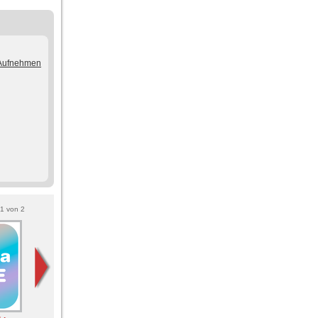
/Aufnehmen
1
von
2