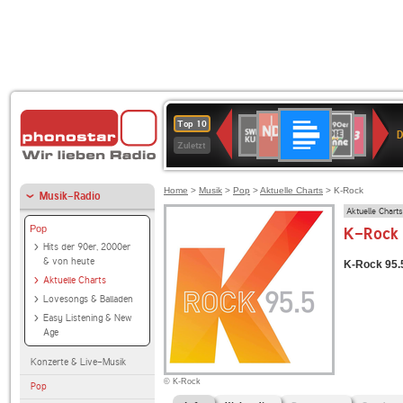
Deutschlandfunk
NDR
80er
SWR
SWR3
Top 10
D
2
90er
Kultur
Zuletzt
OLDIE
ANTENNE
Home
>
Musik
>
Pop
>
Aktuelle Charts
> K-Rock
Musik-Radio
Aktuelle Charts
Pop
K-Rock 
Hits der 90er, 2000er
& von heute
K-Rock 95.5
Aktuelle Charts
Lovesongs & Balladen
Easy Listening & New
Age
Konzerte & Live-Musik
© K-Rock
Pop