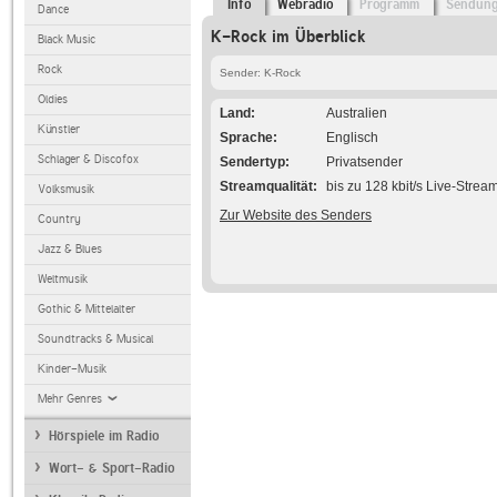
Info
Webradio
Programm
Sendun
Dance
K-Rock im Überblick
Black Music
Rock
Sender: K-Rock
Oldies
Land
Australien
Künstler
Sprache
Englisch
Schlager & Discofox
Sendertyp
Privatsender
Streamqualität
bis zu 128 kbit/s Live-Strea
Volksmusik
Zur Website des Senders
Country
Jazz & Blues
Weltmusik
Gothic & Mittelalter
Soundtracks & Musical
Kinder-Musik
Mehr Genres
Hörspiele im Radio
Wort- & Sport-Radio