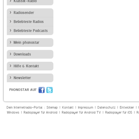
Klassik-Radio
Radiosender
Beliebteste Radios
Beliebteste Podcasts
Mein phonostar
Downloads
Hilfe & Kontakt
Newsletter
PHONOSTAR AUF
Dein Internetradio-Portal :
Sitemap
|
Kontakt
|
Impressum
|
Datenschutz
|
Entwickler
|
Windows
|
Radioplayer für Android
|
Radioplayer für Android TV
|
Radioplayer für iOS
|
R