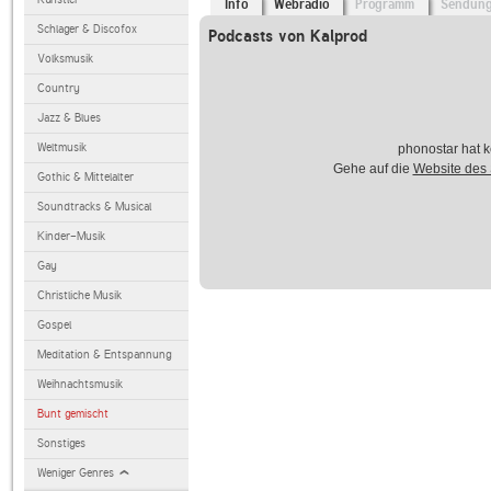
Info
Webradio
Programm
Sendun
Schlager & Discofox
Podcasts von Kalprod
Volksmusik
Country
Jazz & Blues
Weltmusik
phonostar hat k
Gehe auf die
Website des
Gothic & Mittelalter
Soundtracks & Musical
Kinder-Musik
Gay
Christliche Musik
Gospel
Meditation & Entspannung
Weihnachtsmusik
Bunt gemischt
Sonstiges
Weniger Genres