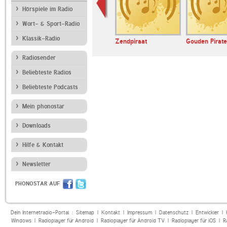
Hörspiele im Radio
Wort- & Sport-Radio
Klassik-Radio
e Radio
Kleine Piraat
Zendpiraat
Gouden Pirate
Internetradio
Radiosender
Beliebteste Radios
Beliebteste Podcasts
Mein phonostar
Downloads
Hilfe & Kontakt
Newsletter
PHONOSTAR AUF
Dein Internetradio-Portal :
Sitemap
|
Kontakt
|
Impressum
|
Datenschutz
|
Entwickler
|
Windows
|
Radioplayer für Android
|
Radioplayer für Android TV
|
Radioplayer für iOS
|
R