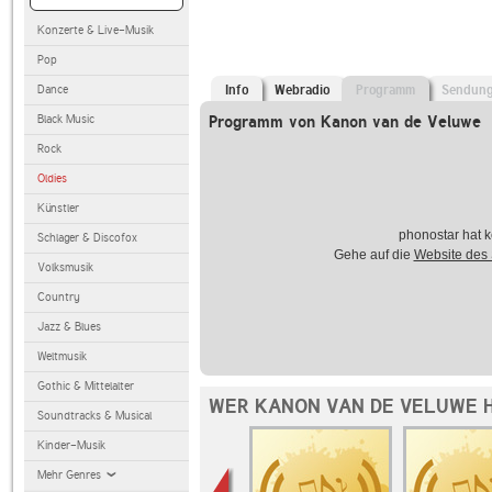
Konzerte & Live-Musik
Pop
Dance
Info
Webradio
Programm
Sendun
Black Music
Programm von Kanon van de Veluwe
Rock
Oldies
Künstler
phonostar hat k
Schlager & Discofox
Gehe auf die
Website des
Volksmusik
Country
Jazz & Blues
Weltmusik
Gothic & Mittelalter
WER KANON VAN DE VELUWE 
Soundtracks & Musical
Kinder-Musik
Mehr Genres