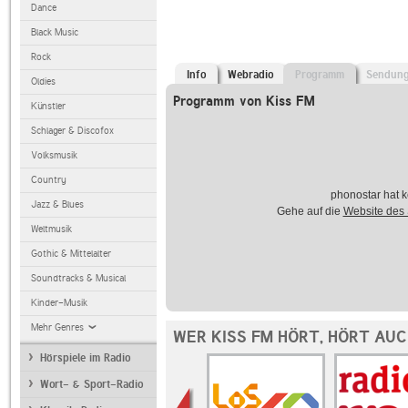
Dance
Black Music
Rock
Info
Webradio
Programm
Sendun
Oldies
Programm von Kiss FM
Künstler
Schlager & Discofox
Volksmusik
Country
phonostar hat k
Jazz & Blues
Gehe auf die
Website des
Weltmusik
Gothic & Mittelalter
Soundtracks & Musical
Kinder-Musik
Mehr Genres
WER KISS FM HÖRT, HÖRT AU
Hörspiele im Radio
Wort- & Sport-Radio