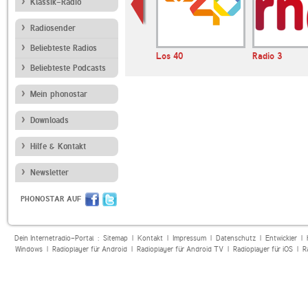
Klassik-Radio
Radiosender
Beliebteste Radios
ásica
Radio Alpenwelle
Los 40
Radio 3
Beliebteste Podcasts
Mein phonostar
Downloads
Hilfe & Kontakt
Newsletter
PHONOSTAR AUF
Dein Internetradio-Portal :
Sitemap
|
Kontakt
|
Impressum
|
Datenschutz
|
Entwickler
|
Windows
|
Radioplayer für Android
|
Radioplayer für Android TV
|
Radioplayer für iOS
|
R