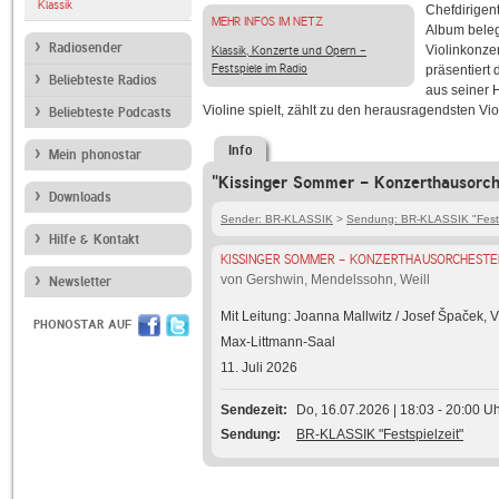
Klassik
Chefdirigent
MEHR INFOS IM NETZ
Album belegt
Radiosender
Violinkonzer
Klassik, Konzerte und Opern -
Festspiele im Radio
präsentiert
Beliebteste Radios
aus seiner H
Violine spielt, zählt zu den herausragendsten Vio
Beliebteste Podcasts
Info
Mein phonostar
"Kissinger Sommer - Konzerthausorche
Downloads
Sender: BR-KLASSIK
>
Sendung: BR-KLASSIK "Fests
Hilfe & Kontakt
KISSINGER SOMMER - KONZERTHAUSORCHESTE
von Gershwin, Mendelssohn, Weill
Newsletter
Mit Leitung: Joanna Mallwitz / Josef Špaček, 
PHONOSTAR AUF
Max-Littmann-Saal
11. Juli 2026
Sendezeit
Do, 16.07.2026 | 18:03 - 20:00 U
Sendung
BR-KLASSIK "Festspielzeit"