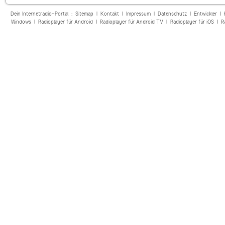
Dein Internetradio-Portal :
Sitemap
|
Kontakt
|
Impressum
|
Datenschutz
|
Entwickler
|
Windows
|
Radioplayer für Android
|
Radioplayer für Android TV
|
Radioplayer für iOS
|
R