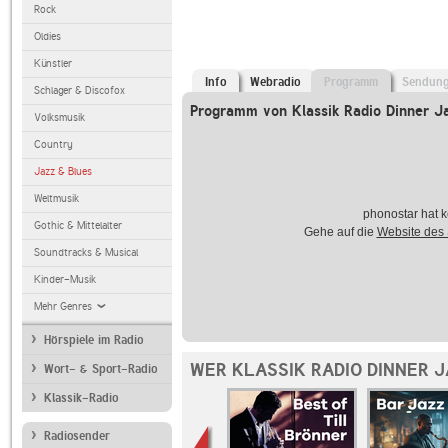
Rock
Oldies
Künstler
Info
Webradio
Programm
Sendun
Schlager & Discofox
Programm von Klassik Radio Dinner J
Volksmusik
Country
Jazz & Blues
Weltmusik
phonostar hat k
Gothic & Mittelalter
Gehe auf die
Website des
Soundtracks & Musical
Kinder-Musik
Mehr Genres
Hörspiele im Radio
WER KLASSIK RADIO DINNER 
Wort- & Sport-Radio
Klassik-Radio
Radiosender