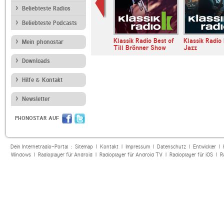
Beliebteste Radios
Beliebteste Podcasts
Radio Absolut
Klassik Radio Ambient
Klassik Radio Best of
Klassik Radio
Mein phonostar
Lounge
Till Brönner Show
Jazz
Downloads
Hilfe & Kontakt
Newsletter
PHONOSTAR AUF
Dein Internetradio-Portal :
Sitemap
|
Kontakt
|
Impressum
|
Datenschutz
|
Entwickler
|
Windows
|
Radioplayer für Android
|
Radioplayer für Android TV
|
Radioplayer für iOS
|
R