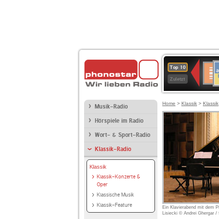
A
Deuts
Top 10
B
Kultu
Zuletzt
Home
>
Klassik
>
Klassik
Musik-Radio
Hörspiele im Radio
Wort- & Sport-Radio
Klassik-Radio
Klassik
Klassik-Konzerte &
Oper
Klassische Musik
Klassik-Feature
Ein Klavierabend mit dem P
Lisiecki © Andrei Ghergar 