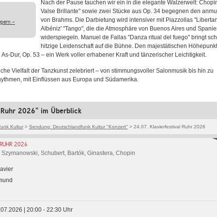
Nach der Pause tauchen wir ein in die elegante Walzerwelt: Chopi
Valse Brillante" sowie zwei Stücke aus Op. 34 begegnen den anmu
von Brahms. Die Darbietung wird intensiver mit Piazzollas "Liberta
Opern -
Albéniz' "Tango", die die Atmosphäre von Buenos Aires und Spani
widerspiegeln. Manuel de Fallas "Danza ritual del fuego" bringt sch
hitzige Leidenschaft auf die Bühne. Den majestätischen Höhepunkt
As-Dur, Op. 53 – ein Werk voller erhabener Kraft und tänzerischer Leichtigkeit.
iche Vielfalt der Tanzkunst zelebriert – von stimmungsvoller Salonmusik bis hin zu
hythmen, mit Einflüssen aus Europa und Südamerika.
l Ruhr 2026" im Überblick
unk Kultur
>
Sendung: Deutschlandfunk Kultur "Konzert"
> 24.07. Klavierfestival Ruhr 2026
 RUHR 2026
a, Szymanowski, Schubert, Bartók, Ginastera, Chopin
lavier
tmund
4.07.2026 | 20:00 - 22:30 Uhr