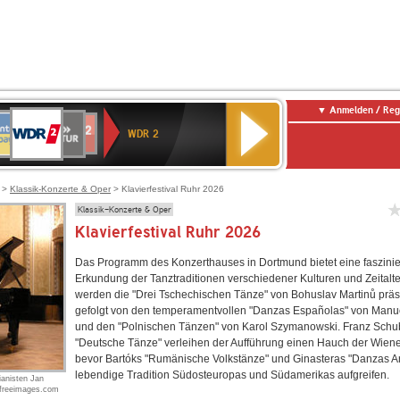
Anmelden / Reg
WDR
NTENNE
SWR
chlandfunk
Deutschlandfunk
80er
SWR3
WDR
BR-
NDR
2
WDR 2
AYERN
Kultur
r
90er
4
KLASSIK
2
OLDIE
ANTENNE
>
Klassik-Konzerte & Oper
> Klavierfestival Ruhr 2026
Klassik-Konzerte & Oper
Klavierfestival Ruhr 2026
Das Programm des Konzerthauses in Dortmund bietet eine faszini
Erkundung der Tanztraditionen verschiedener Kulturen und Zeitalte
werden die "Drei Tschechischen Tänze" von Bohuslav Martinů präse
gefolgt von den temperamentvollen "Danzas Españolas" von Manue
und den "Polnischen Tänzen" von Karol Szymanowski. Franz Schu
"Deutsche Tänze" verleihen der Aufführung einen Hauch der Wiener
bevor Bartóks "Rumänische Volkstänze" und Ginasteras "Danzas Ar
lebendige Tradition Südosteuropas und Südamerikas aufgreifen.
ianisten Jan
/ freeimages.com