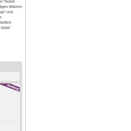
ns "Grand
tigen Walzern
ngo" und
en
ließlich
 bildet