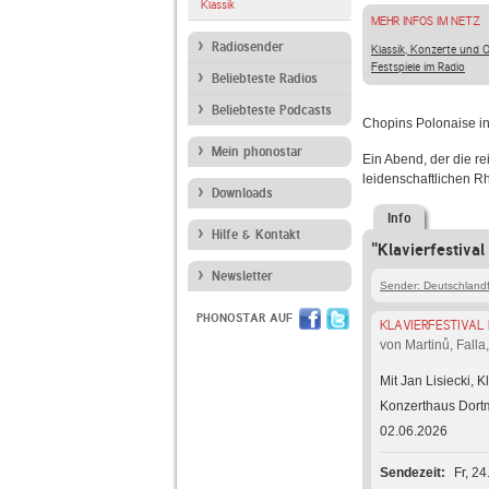
Klassik
MEHR INFOS IM NETZ
Radiosender
Klassik, Konzerte und 
Festspiele im Radio
Beliebteste Radios
Beliebteste Podcasts
Chopins Polonaise in 
Mein phonostar
Ein Abend, der die re
leidenschaftlichen R
Downloads
Info
Hilfe & Kontakt
"Klavierfestiva
Newsletter
Sender: Deutschlandf
PHONOSTAR AUF
KLAVIERFESTIVAL
von Martinů, Fall
Mit Jan Lisiecki, K
Konzerthaus Dor
02.06.2026
Sendezeit
Fr, 2