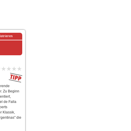
istrieren
erende
r. Zu Beginn
ntiert,
l de Falla
berts
 Klassik,
gentinas" die