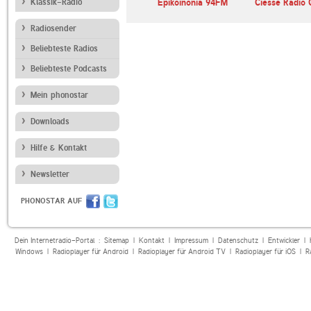
Klassik-Radio
DR P3
Epikoinonia 94FM
Ciesse Radio 
Radiosender
Beliebteste Radios
Beliebteste Podcasts
Mein phonostar
Downloads
Hilfe & Kontakt
Newsletter
PHONOSTAR AUF
Dein Internetradio-Portal :
Sitemap
|
Kontakt
|
Impressum
|
Datenschutz
|
Entwickler
|
Windows
|
Radioplayer für Android
|
Radioplayer für Android TV
|
Radioplayer für iOS
|
R