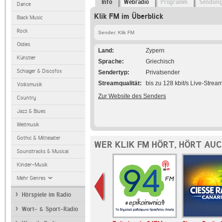
Info
Webradio
Programm
Sendun
Dance
Klik FM im Überblick
Black Music
Rock
Sender: Klik FM
Oldies
Land
Zypern
Künstler
Sprache
Griechisch
Schlager & Discofox
Sendertyp
Privatsender
Streamqualität
bis zu 128 kbit/s Live-Strea
Volksmusik
Zur Website des Senders
Country
Jazz & Blues
Weltmusik
Gothic & Mittelalter
WER KLIK FM HÖRT, HÖRT AU
Soundtracks & Musical
Kinder-Musik
Mehr Genres
Hörspiele im Radio
Wort- & Sport-Radio