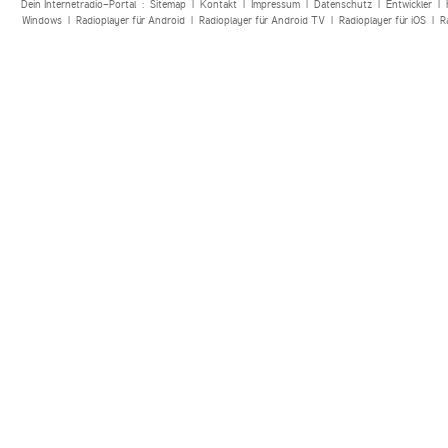
Dein Internetradio-Portal :
Sitemap
|
Kontakt
|
Impressum
|
Datenschutz
|
Entwickler
|
Windows
|
Radioplayer für Android
|
Radioplayer für Android TV
|
Radioplayer für iOS
|
R