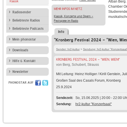
Wikimedia Commons /
Public domain
Klassik
Alban Berg.
Chamber Orch
MEHR INFOS IM NETZ
Studierende
Radiosender
Klassik, Konzerte und Opern -
musikalisch
Beliebteste Radios
Festspiele im Radio
Beliebteste Podcasts
Info
Mein phonostar
"Kronberg Festival 2024 - "Wien, Wien
Sender: hr2-kultur
>
Sendung: hr2-kultur "Konzertsaal
Downloads
KRONBERG FESTIVAL 2024 - "WIEN, WIEN!"
Hilfe & Kontakt
von Berg, Schubert, Strauss
Newsletter
Mit Leitung: Heinz Holliger / Kirill Gerstein, J
Großen Saal des Casals Forum, Kronberg
PHONOSTAR AUF
25.9.2024
Sendezeit
So, 15.06.2025 | 20:00 - 22:00 Uh
Sendung
hr2-kultur "Konzertsaal"