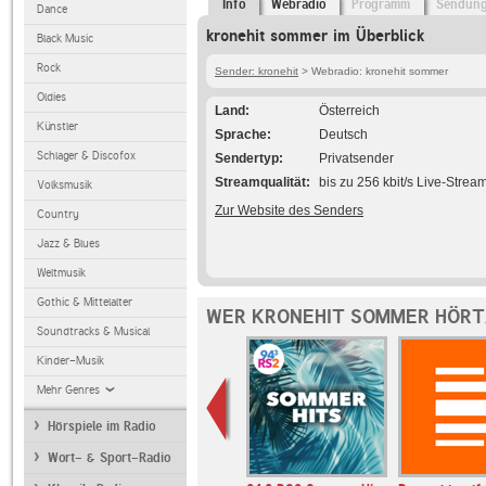
Info
Webradio
Programm
Sendun
Dance
kronehit sommer im Überblick
Black Music
Rock
Sender: kronehit
> Webradio: kronehit sommer
Oldies
Land
Österreich
Künstler
Sprache
Deutsch
Schlager & Discofox
Sendertyp
Privatsender
Streamqualität
bis zu 256 kbit/s Live-Strea
Volksmusik
Zur Website des Senders
Country
Jazz & Blues
Weltmusik
Gothic & Mittelalter
WER KRONEHIT SOMMER HÖRT
Soundtracks & Musical
Kinder-Musik
Mehr Genres
Hörspiele im Radio
Wort- & Sport-Radio