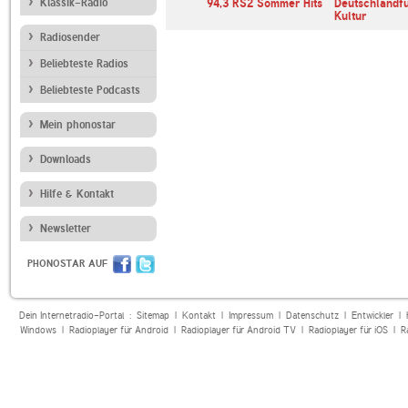
Klassik-Radio
Bayern 2
94,3 RS2 Sommer Hits
Deutschlandf
Kultur
Radiosender
Beliebteste Radios
Beliebteste Podcasts
Mein phonostar
Downloads
Hilfe & Kontakt
Newsletter
PHONOSTAR AUF
Dein Internetradio-Portal :
Sitemap
|
Kontakt
|
Impressum
|
Datenschutz
|
Entwickler
|
Windows
|
Radioplayer für Android
|
Radioplayer für Android TV
|
Radioplayer für iOS
|
R