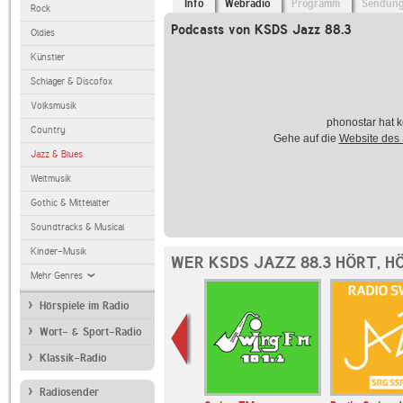
Info
Webradio
Programm
Sendun
Rock
Podcasts von KSDS Jazz 88.3
Oldies
Künstler
Schlager & Discofox
Volksmusik
phonostar hat k
Country
Gehe auf die
Website des
Jazz & Blues
Weltmusik
Gothic & Mittelalter
Soundtracks & Musical
Kinder-Musik
WER KSDS JAZZ 88.3 HÖRT, H
Mehr Genres
Hörspiele im Radio
Wort- & Sport-Radio
Klassik-Radio
Radiosender