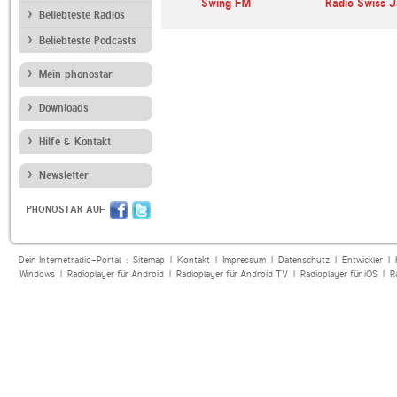
 Jazz So
Radio Swiss Classic
Swing FM
Radio Swiss J
Beliebteste Radios
Beliebteste Podcasts
Mein phonostar
Downloads
Hilfe & Kontakt
Newsletter
PHONOSTAR AUF
Dein Internetradio-Portal :
Sitemap
|
Kontakt
|
Impressum
|
Datenschutz
|
Entwickler
|
Windows
|
Radioplayer für Android
|
Radioplayer für Android TV
|
Radioplayer für iOS
|
R