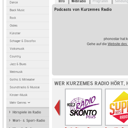
Info
Webradio
Programm
Sendun
Dance
Podcasts von Kurzemes Radio
Black Music
Rock
Oldies
Künstler
phonostar hat k
Schlager & Discofox
Gehe auf die
Website des
Volksmusik
Country
Jazz & Blues
Weltmusik
Gothic & Mittelalter
WER KURZEMES RADIO HÖRT, 
Soundtracks & Musical
Kinder-Musik
Mehr Genres
Hörspiele im Radio
Wort- & Sport-Radio