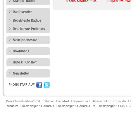
 Radio
Klassik-Radio
Radio Baltkom
Radio Skonto Plus
SuperHits Roc
Radiosender
Beliebteste Radios
Beliebteste Podcasts
Mein phonostar
Downloads
Hilfe & Kontakt
Newsletter
PHONOSTAR AUF
Dein Internetradio-Portal :
Sitemap
|
Kontakt
|
Impressum
|
Datenschutz
|
Entwickler
|
Windows
|
Radioplayer für Android
|
Radioplayer für Android TV
|
Radioplayer für iOS
|
R