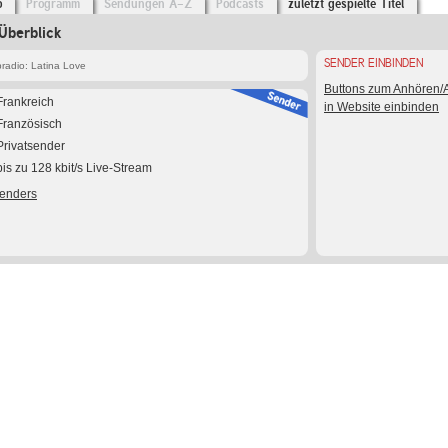
o
Programm
Sendungen A-Z
Podcasts
zuletzt gespielte Titel
Überblick
SENDER EINBINDEN
adio: Latina Love
Buttons zum Anhören
Frankreich
in Website einbinden
Französisch
Privatsender
bis zu 128 kbit/s Live-Stream
Senders