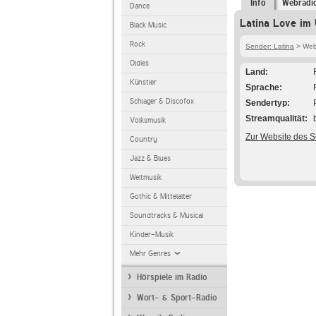
Info
Webradi
Dance
Latina Love im 
Black Music
Rock
Sender: Latina
> Webr
Oldies
Land
Künstler
Sprache
Schlager & Discofox
Sendertyp
Streamqualität
Volksmusik
Zur Website des 
Country
Jazz & Blues
Weltmusik
Gothic & Mittelalter
Soundtracks & Musical
Kinder-Musik
Mehr Genres
Hörspiele im Radio
Wort- & Sport-Radio