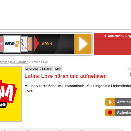
Anmelden / Reg
WDR
WR3
BR-
Deutschlandfunk
NDR
Deutschlandfunk
SWR
4
WDR 4
KLASSIK
2
Kultur
Kultur
E
ENNE
ovesongs & Balladen
> Latina Love
Lovesongs & Balladen
Latin
Latina Love hören und aufnehmen
Mal herzzerreißend, mal romantisch - So klingen die Liebeslieder
Love.
Jetzt a
Aufneh