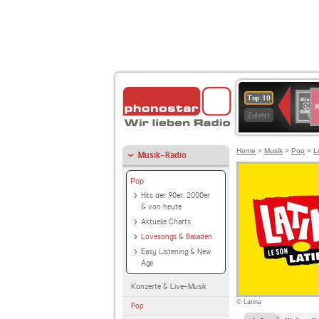
S
80er
Top 10
90er
Zuletzt
OLDI
ANT
Home
>
Musik
>
Pop
>
L
Musik-Radio
Pop
Hits der 90er, 2000er
& von heute
Aktuelle Charts
Lovesongs & Balladen
Easy Listening & New
Age
Konzerte & Live-Musik
© Latina
Pop