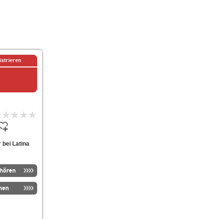
istrieren
 bei Latina
nhören
men