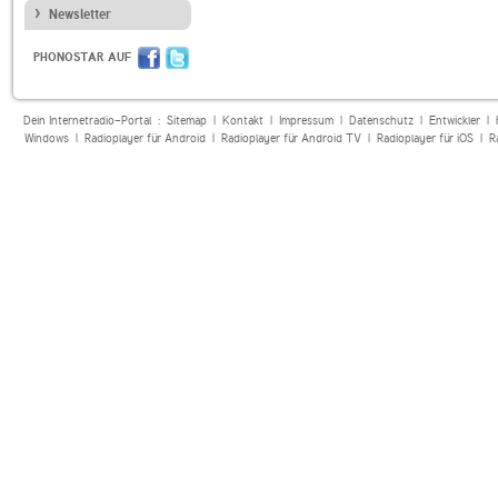
Newsletter
PHONOSTAR AUF
Dein Internetradio-Portal :
Sitemap
|
Kontakt
|
Impressum
|
Datenschutz
|
Entwickler
|
Windows
|
Radioplayer für Android
|
Radioplayer für Android TV
|
Radioplayer für iOS
|
R