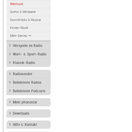
Weltmusik
Gothic & Mittelalter
Soundtracks & Musical
Kinder-Musik
Mehr Genres
Hörspiele im Radio
Wort- & Sport-Radio
Klassik-Radio
Radiosender
Beliebteste Radios
Beliebteste Podcasts
Mein phonostar
Downloads
Hilfe & Kontakt