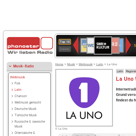
SWR
WDR
NDR
ANTENNE
80er
SWR3
WDR
BR-
Deutschlandfunk
Deutschlandfun
Top 10
Kultur
S
2
2
BAYERN
90er
4
KLASSIK
Kultur
Zuletzt
OLDIE
ANTENNE
Home
>
Musik
>
Weltmusik
>
Latin
> La Uno
Musik-Radio
Latin
Regiona
Weltmusik
La Uno 
Folk
Internetrad
Latin
Grund versc
Chanson
findest du h
Weltmusik gemischt
Deutsche Musik
Türkische Musik
Russische & slawische
Musik
© La Uno
Orientalische &