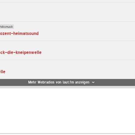
Volksmusik
rozent-heimatsound
eck-die-kneipenwelle
lle
Mehr Webradios von laut.fm anzeigen