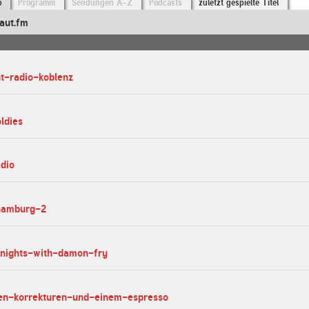
o
Programm
Sendungen A-Z
Podcasts
zuletzt gespielte Titel
aut.fm
ht-radio-koblenz
ldies
adio
-hamburg-2
-nights-with-damon-fry
hen-korrekturen-und-einem-espresso