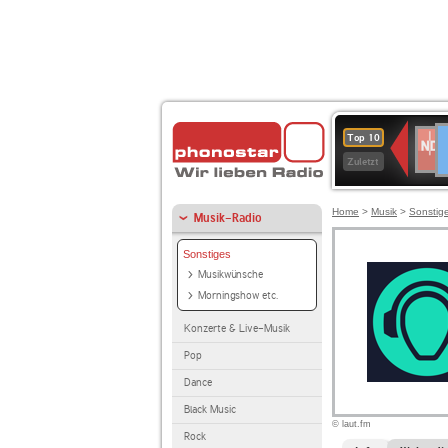
D
NDR
Top 10
2
Zuletzt
Home
>
Musik
>
Sonstig
Musik-Radio
Sonstiges
Musikwünsche
Morningshow etc.
Konzerte & Live-Musik
Pop
Dance
Black Music
© laut.fm
Rock