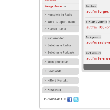
Sonstiges
Weniger Genres
laut.fm forgex
Hörspiele im Radio
Schlager & Discofox
Wort- & Sport-Radio
laut.fm 100-p
Klassik-Radio
Bunt gemischt
Radiosender
laut.fm radio-
Beliebteste Radios
Beliebteste Podcasts
Bunt gemischt
laut.fm feierwe
Mein phonostar
Downloads
Hilfe & Kontakt
Newsletter
PHONOSTAR AUF