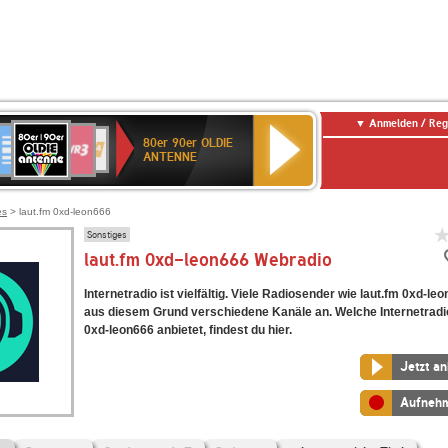
Anmelden / Reg
80er
eutschlandfunk
SWR3
WDR
SWR
80er 90er OLDIE
90er
4
Kultur
ANTENNE
OLDIE
ANTENNE
es
> laut.fm 0xd-leon666
Sonstiges
laut.fm 0xd-leon666 Webradio
Internetradio ist vielfältig. Viele Radiosender wie laut.fm 0xd-le
aus diesem Grund verschiedene Kanäle an. Welche Internetradi
0xd-leon666 anbietet, findest du hier.
Jetzt a
Aufneh