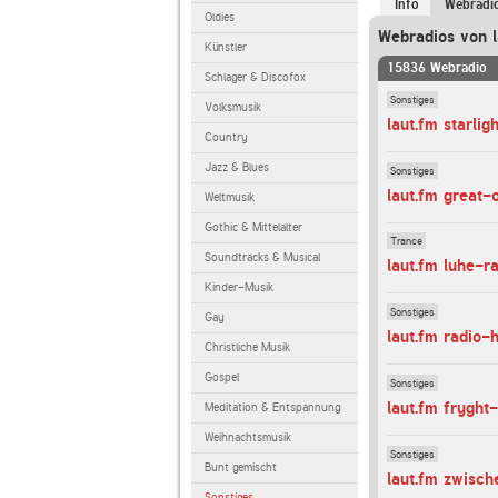
Info
Webradi
Oldies
Webradios von l
Künstler
15836 Webradio
Schlager & Discofox
Sonstiges
Volksmusik
laut.fm starlig
Country
Jazz & Blues
Sonstiges
laut.fm great-o
Weltmusik
Gothic & Mittelalter
Trance
Soundtracks & Musical
laut.fm luhe-r
Kinder-Musik
Sonstiges
Gay
laut.fm radio
Christliche Musik
Gospel
Sonstiges
laut.fm fryght
Meditation & Entspannung
Weihnachtsmusik
Sonstiges
Bunt gemischt
laut.fm zwisc
Sonstiges