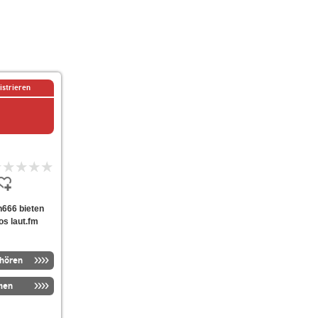
istrieren
on666 bieten
os laut.fm
nhören
men