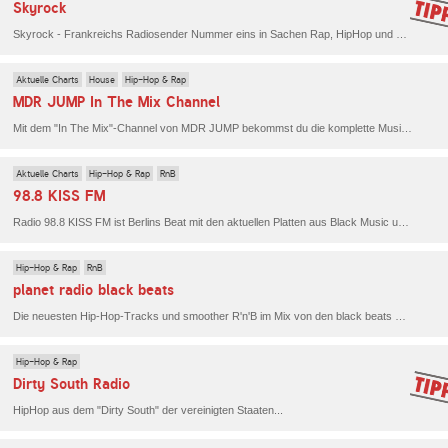
Skyrock
Skyrock - Frankreichs Radiosender Nummer eins in Sachen Rap, HipHop und R'n'B!
Aktuelle Charts
House
Hip-Hop & Rap
MDR JUMP In The Mix Channel
Mit dem "In The Mix"-Channel von MDR JUMP bekommst du die komplette Musikwelt mit den besten Tracks aus allen Genres bei MDR JUMP. Die Playlist umfasst Rock, Pop, Dance und Black Music.
Aktuelle Charts
Hip-Hop & Rap
RnB
98.8 KISS FM
Radio 98.8 KISS FM ist Berlins Beat mit den aktuellen Platten aus Black Music und Urban Pop.
Hip-Hop & Rap
RnB
planet radio black beats
Die neuesten Hip-Hop-Tracks und smoother R'n'B im Mix von den black beats Resident DJs und internationalen Gast-DJjs. Mehr Black Music geht nicht!
Hip-Hop & Rap
Dirty South Radio
HipHop aus dem "Dirty South" der vereinigten Staaten...