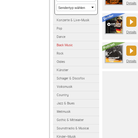
Details
Konzerte & Live-Musik
Pop
Details
Dance
Black Music
Rock
Details
Oldies
Künstler
Schlager & Discofox
Volksmusik
Country
Jazz & Blues
Weltmusik
Gothic & Mittelalter
Soundtracks & Musical
Kinder-Musik