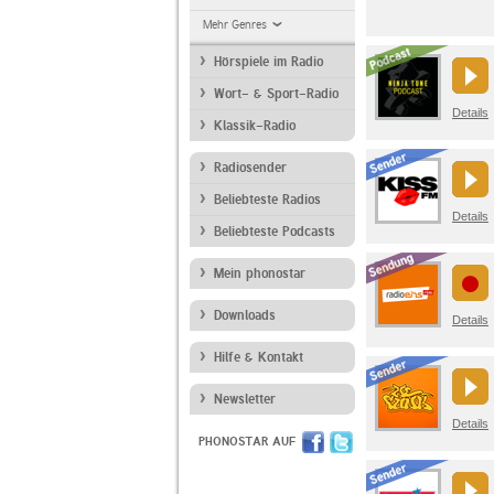
Mehr Genres
Hörspiele im Radio
Wort- & Sport-Radio
Details
Klassik-Radio
Radiosender
Beliebteste Radios
Details
Beliebteste Podcasts
Mein phonostar
Downloads
Details
Hilfe & Kontakt
Newsletter
Details
PHONOSTAR AUF