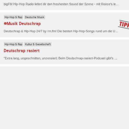
bigFM Hip-Hop Radio liefert dir den freshesten Sound der Szene - mit Reece's legendärer Oldschool Selection und den heißesten aktuellen Hits.
Hip-Hop & Rap
Deutsche Musik
#Musik Deutschrap
Deutschrap & Hip-Hop 24/7 by rm.fm! Die besten Hip-Hop-Songs rund um die Uhr und ohne Unterbrechung. Ein Muss für alle Fans von neuem deutschem Hip-Hop. Das ist #Musik DEUTSCHRAP von RauteMusik.FM für dich!
Hip-Hop & Rap
Kultur & Gesellschaft
Deutschrap rasiert
"Extra lang, ungeschnitten, unzensiert: Beim Deutschrap-rasiert-Podcast gibt's keine Faxen, nur 100% Realtalk! Ob mit Superstars wie Shindy, Legenden wie Kool Savas oder Trend-Newcomern wie Jamule und reezy - wir nehmen Dich jede Woche für eine neue Blockbuster-Folge mit ins bigFM-Studio!"