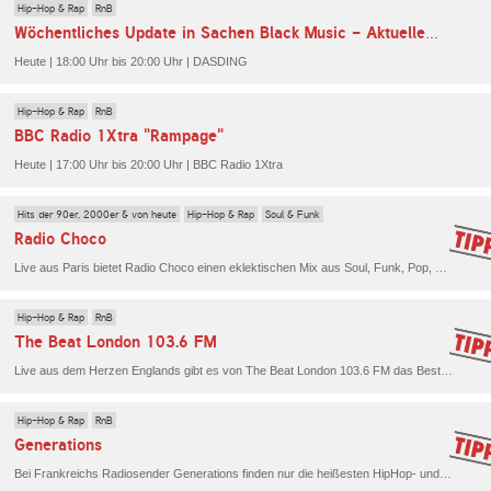
Hip-Hop & Rap
RnB
Wöchentliches Update in Sachen Black Music - Aktuelle Hits und Klassiker
Heute | 18:00 Uhr bis 20:00 Uhr | DASDING
Hip-Hop & Rap
RnB
BBC Radio 1Xtra "Rampage"
Heute | 17:00 Uhr bis 20:00 Uhr | BBC Radio 1Xtra
Hits der 90er, 2000er & von heute
Hip-Hop & Rap
Soul & Funk
Radio Choco
Live aus Paris bietet Radio Choco einen eklektischen Mix aus Soul, Funk, Pop, Rock, Rap und Reggae. Ein wahrer Hörgenuss und das 24/7!
Hip-Hop & Rap
RnB
The Beat London 103.6 FM
Live aus dem Herzen Englands gibt es von The Beat London 103.6 FM das Beste aus R'n'B und HipHop auf die Ohren.
Hip-Hop & Rap
RnB
Generations
Bei Frankreichs Radiosender Generations finden nur die heißesten HipHop- und R'n'B-Scheiben ihren Weg auf die Plattenteller.