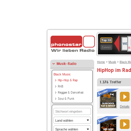
B
WDR
Top 10
K
4
Zuletzt
Home
>
Musik
>
Black M
Musik-Radio
HipHop im Rad
Black Music
Hip-Hop & Rap
1.376
Treffer
RnB
Reggae & Dancehall
Soul & Funk
Details