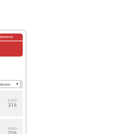
istrieren
RANG
316
RANG
256