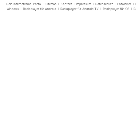
Dein Internetradio-Portal :
Sitemap
|
Kontakt
|
Impressum
|
Datenschutz
|
Entwickler
|
Windows
|
Radioplayer für Android
|
Radioplayer für Android TV
|
Radioplayer für iOS
|
R