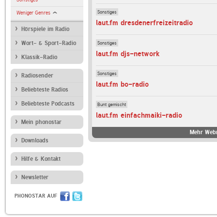
Sonstiges
Weniger Genres
laut.fm dresdenerfreizeitradio
Hörspiele im Radio
Sonstiges
Wort- & Sport-Radio
laut.fm djs-network
Klassik-Radio
Sonstiges
Radiosender
laut.fm bo-radio
Beliebteste Radios
Beliebteste Podcasts
Bunt gemischt
laut.fm einfachmaiki-radio
Mein phonostar
Mehr Webr
Downloads
Hilfe & Kontakt
Newsletter
PHONOSTAR AUF