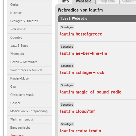
Info
Webradio
Programm
Sendun
Oldies
Webradios von laut.fm
Künstler
15836 Webradio
Schlager & Discofox
Sonstiges
Volksmusik
laut.fm bestofgreece
Country
Jazz & Blues
Sonstiges
laut.fm ae-ber-line-fm
Weltmusik
Gothic & Mittelalter
Sonstiges
Soundtracks & Musical
laut.fm schlager-rock
Kinder-Musik
Sonstiges
Gay
laut.fm magic-of-sound-radio
Christliche Musik
Gospel
Sonstiges
laut.fm cloud7tnf
Meditation & Entspannung
Weihnachtsmusik
Sonstiges
Bunt gemischt
laut.fm realtalkradio
Sonstiges