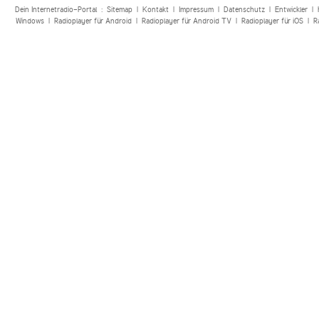
Dein Internetradio-Portal :
Sitemap
|
Kontakt
|
Impressum
|
Datenschutz
|
Entwickler
|
Windows
|
Radioplayer für Android
|
Radioplayer für Android TV
|
Radioplayer für iOS
|
R