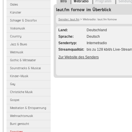
Info
Webradio
Programm
Sendun
Oldies
laut.fm fornow im Überblick
Künstler
Sender: laut.fm
> Webradio: laut.fm fornow
Schlager & Discofox
Volksmusik
Land
Deutschland
Country
Sprache
Deutsch
Sendertyp
Internetradio
Jazz & Blues
Streamqualität
bis zu 128 kbit/s Live-Strea
Weltmusik
Zur Website des Senders
Gothic & Mittelalter
Soundtracks & Musical
Kinder-Musik
Gay
Christliche Musik
Gospel
Meditation & Entspannung
Weihnachtsmusik
Bunt gemischt
Sonstiges