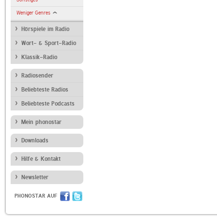
Weniger Genres
Hörspiele im Radio
Wort- & Sport-Radio
Klassik-Radio
Radiosender
Beliebteste Radios
Beliebteste Podcasts
Mein phonostar
Downloads
Hilfe & Kontakt
Newsletter
PHONOSTAR AUF