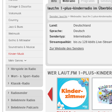
Info
Webradio
Programm
Sendun
Schlager & Discofox
laut.fm 1-plus-kinderradio im Überbli
Volksmusik
Sender: laut.fm
> Webradio: laut.fm 1-plus-kinderradio
Country
Land
Deutschland
Jazz & Blues
Sprache
Deutsch
Weltmusik
Sendertyp
Internetradio
Gothic & Mittelalter
Streamqualität
bis zu 128 kbit/s Live-Strea
Soundtracks & Musical
Zur Website des Senders
Kinder-Musik
Mehr Genres
Hörspiele im Radio
WER LAUT.FM 1-PLUS-KINDER
Wort- & Sport-Radio
Klassik-Radio
Radiosender
Beliebteste Radios
Beliebteste Podcasts