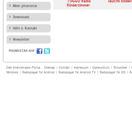
laut.fm klabautermann
TOGGO Radio
laut.fm kinde
Kinderzimmer
Mein phonostar
Downloads
Hilfe & Kontakt
Newsletter
PHONOSTAR AUF
Dein Internetradio-Portal :
Sitemap
|
Kontakt
|
Impressum
|
Datenschutz
|
Entwickler
|
Windows
|
Radioplayer für Android
|
Radioplayer für Android TV
|
Radioplayer für iOS
|
R