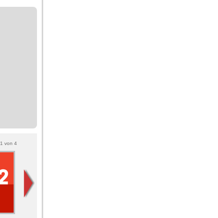
1
von
4