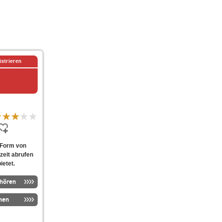
istrieren
n Form von
zeit abrufen
ietet.
nhören
men